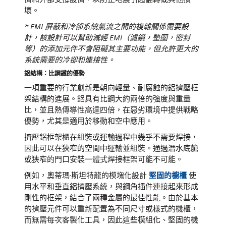
壞。
* EMI 屏蔽和冷卻系統氣流之間的複雜關係需要設
計，該設計可以幫助減輕 EMI（濾鏡，墊圈，密封
等）的添加元件不會阻礙其主要功能，但允許更大的
系統需要的冷卻和連接性。
鋁結構：比鋼鐵的優勢
一項重要的行業創新是朝向輕量、耐腐蝕的鋁擠壓框
架結構的進展。鋁具有比鋼大約兩倍的強度與重量
比，並且熱傳導性高達四倍，在惡劣環境中提供戰略
優勢，尤其是適用於移動和空中應用。
擠壓鋁框架櫃在組裝或運輸過程中幾乎不需要焊接，
因此可以在狹窄的空間中運輸並組裝。通過潛水底艙
或狹窄的門口安裝一體式焊接框架可能不可能。
例如，奧蒂瑪·斯坦特龍的模塊化設計
堅固的櫥櫃
使
用水平和垂直鋁擠壓系統，與鋼角插件連接起來形成
剛性的框架，結合了兩種金屬的最佳性能。由於基本
的擠壓元件可以重新配置為不同尺寸或樣式的機櫃，
而無需每次客製化工具，因此這些模組化、堅固的機