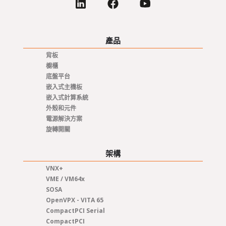
產品
背板
櫥櫃
底盤平台
嵌入式主機板
嵌入式計算系統
外殼和元件
電源解決方案
旋轉開關
架構
VNX+
VME / VM64x
SOSA
OpenVPX - VITA 65
CompactPCI Serial
CompactPCI