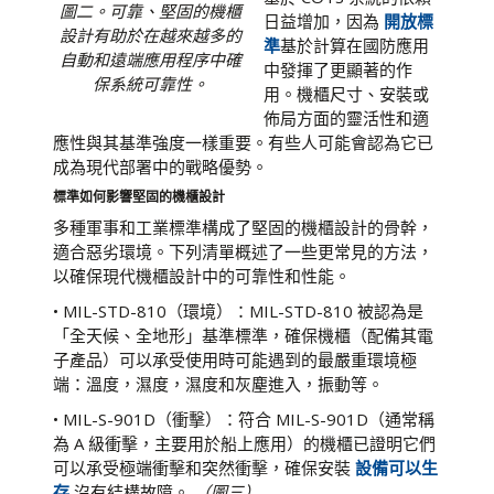
圖二。可靠、堅固的機櫃
日益增加，因為
開放標
設計有助於在越來越多的
準
基於計算在國防應用
自動和遠端應用程序中確
中發揮了更顯著的作
保系統可靠性。
用。機櫃尺寸、安裝或
佈局方面的靈活性和適
應性與其基準強度一樣重要。有些人可能會認為它已
成為現代部署中的戰略優勢。
標準如何影響堅固的機櫃設計
多種軍事和工業標準構成了堅固的機櫃設計的骨幹，
適合惡劣環境。下列清單概述了一些更常見的方法，
以確保現代機櫃設計中的可靠性和性能。
• MIL-STD-810（環境）：MIL-STD-810 被認為是
「全天候、全地形」基準標準，確保機櫃（配備其電
子產品）可以承受使用時可能遇到的最嚴重環境極
端：溫度，濕度，濕度和灰塵進入，振動等。
• MIL-S-901D（衝擊）：符合 MIL-S-901D（通常稱
為 A 級衝擊，主要用於船上應用）的機櫃已證明它們
可以承受極端衝擊和突然衝擊，確保安裝
設備可以生
存
沒有結構故障。
（圖三）