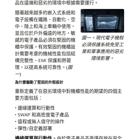
品在遠端和惡劣的環境中根據需要運行。
隨著越來越多的嵌入式系統和
電子設備在鐵路、自動化、空
中、陸上和海上車輛中使用，
並且位於戶外偏遠的地方，敏
圖一。現代電子機殼
感的電子產品必須在堅固的機
必須保護系統免受工
櫃中保護。有效堅固的機櫃設
業和軍事應用的惡劣
計需要考慮的機械性能包括結
環境影響。
構完整性、EMI 保護和熱管
理，以提高系統可靠性。(
圖
一
)
為什麼驅動了堅固的外殼設計
重新定義了在惡劣環境中對機櫃性能的期望的四個主
要方面包括：
• 邊緣運算和行動性
• SWAP 和高密度電子產品
• 遠程或無人值守的操作
• 彈性/自定義部署
邊緣運算與行動性
。由於電子產品不再僅存放在安全