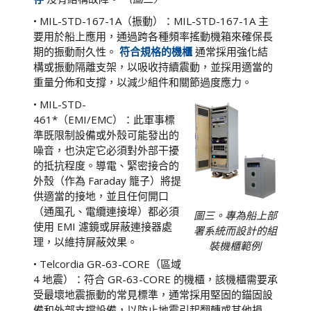
• MIL-STD-167-1A（振動）：MIL-STD-167-1A 主
要用於船上應用，通過跨各種頻率搖動機箱來確保長
期的振動耐久性。
符合規格的機櫃
通常採用強化結
構或振動隔離支架，以吸收持續震動，並採用適當的
重量分佈和支撐，以減少組件和關節過度應力。
• MIL-STD-
461*（EMI/EMC）：此軍事標
準既限制設備或外殼可能發出的
噪音，也決定它必須對外部干擾
的抵抗程度。導電、緊密接合的
外殼（作為 Faraday 籠子）將提
供適當的接地，並且任何開口
（通風孔、電纜連接埠）都必須
圖三。專為船上部
使用 EMI 濾鏡或屏蔽連接器處
署系統而設計的組
理，以維持屏蔽效果。
裝機櫃範例
• Telcordia GR-63-CORE（區域
4 地震）：符合 GR-63-CORE 的機櫃，該機櫃需要承
受最壞地震振動的常見標準，通常採用堅固的錨固設
備和外部支撐設備，以防止地震引起翻轉或其他損