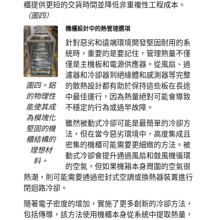
櫃提供更短的交貨時間並降低非重複性工程成本。
（圖四）
機櫃設計中的熱管理選項
針對惡劣和遠端環境開發堅固耐用的系
統時，重要的是要記住，管理熱量不僅
僅是主機板和電源供應器。從風扇、過
濾器和冷卻器到絕緣體和感測器等完整
圖四。鋁
的散熱設計都有助於保持這些板在長途
的物理性
中最佳運行，因為熱量絕對可能會導致
能使其成
不穩定的行為或過早故障。
為模塊化
雖然被動式冷卻可能是最簡單的冷卻方
堅固的機
法，但在當今惡劣環境中，高度集成且
櫃結構的
密集的機櫃可能需要更細緻的方法。被
理想材
動式冷卻會提升通過風扇和鼓風機循環
料。
的空氣，但如果機箱本身周圍的空氣很
熱潮，則可能需要通過密封式空調或換熱器裝置進行
閉迴路冷卻。
隨著電子密度的增加，實施了更多創新的冷卻方法，
包括傳導，該方法使用機櫃本身從系統中提取熱量，