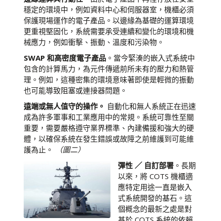
穩定的環境中，例如資料中心和伺服器室，機櫃必須
保護現場運作的電子產品。以邊緣為基礎的運算環境
更重視堅固化，系統需要承受連續和變化的環境和機
械應力，例如衝擊、振動、溫度和污染物。
SWAP 和高密度電子產品
。當今緊湊的嵌入式系統中
包含的計算馬力，為元件傳遞前所未有的壓力和熱管
理。例如，這種密集的環境意味著即使是輕微的振動
也可能導致阻塞或連接器問題。
遠端或無人值守的操作。
自動化和無人系統正在迅速
成為許多軍事和工業應用中的常規。系統可靠性至關
重要，需要嚴格遵守業界標準、內建備援和強大的硬
體，以確保系統在發生錯誤或故障之前維護到可能維
護為止。
（圖二）
彈性 ／ 自訂部署
。長期
以來，將 COTS 機櫃適
應特定用途一直是嵌入
式系統開發的基石。這
個概念的最新之處是對
基於 COTS 系統的依賴