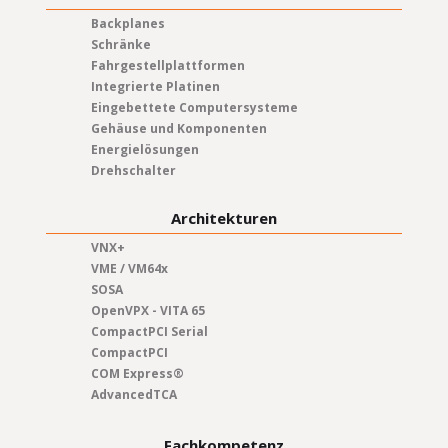
Backplanes
Schränke
Fahrgestellplattformen
Integrierte Platinen
Eingebettete Computersysteme
Gehäuse und Komponenten
Energielösungen
Drehschalter
Architekturen
VNX+
VME / VM64x
SOSA
OpenVPX - VITA 65
CompactPCI Serial
CompactPCI
COM Express®
AdvancedTCA
Fachkompetenz