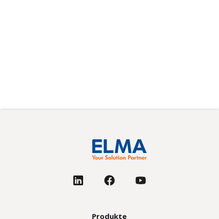
signal-dense than ever. That combination puts
cabling (once a relatively simple afterthought)
squarely in the critical path of system integration.
Lesen Sie mehr
Next
Produkte