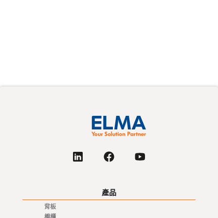
財務日曆
Elma 機構和私人投資者的出版日期和活動列
表。
產品
背板
櫥櫃