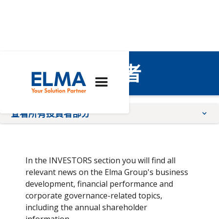
艾爾瑪的投資者
查看所有投資者部分
公告
會議
In the INVESTORS section you will find all
個人資料
relevant news on the Elma Group's business
development, financial performance and
治理
corporate governance-related topics,
股票
including the annual shareholder
報告