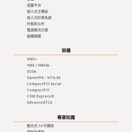
底盤平台
嵌入式主機板
嵌入式計算系統
外殼和元件
電源解決方案
旋轉開關
架構
VNX+
VME / VM64x
SOSA
OpenVPX - VITA 65
CompactPCI Serial
CompactPCI
COM Express®
AdvancedTCA
專業知識
整合式 19 吋機架