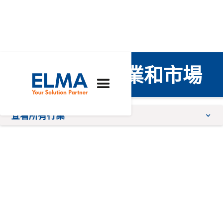
我們服務的產業和市場
查看所有行業
交通
人工智能
工業自動化
廣播、影音
測試與測量
科學與研究