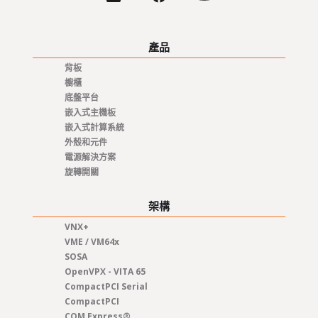
產品
背板
櫥櫃
底盤平台
嵌入式主機板
嵌入式計算系統
外殼和元件
電源解決方案
旋轉開關
架構
VNX+
VME / VM64x
SOSA
OpenVPX - VITA 65
CompactPCI Serial
CompactPCI
COM Express®