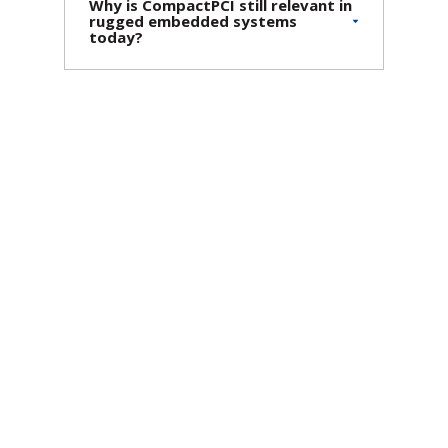
Why is CompactPCI still relevant in
rugged embedded systems
today?