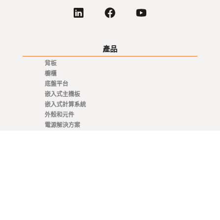
產品
背板
櫥櫃
底盤平台
嵌入式主機板
嵌入式計算系統
外殼和元件
電源解決方案
旋轉開關
架構
VNX+
VME / VM64x
SOSA
OpenVPX - VITA 65
CompactPCI Serial