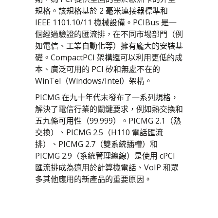
規格。該規格基於 2 毫米連接器標準和
科姆快遞®
整合式 19 吋機架
IEEE 1101.10/11 機械設備。PCIBus 是一
緊湊型 PCI
測試及資格
個經過驗證的匯流排，在不同市場部門（例
如電信、工業自動化等）擁有龐大的安裝基
緊湊型 PCI 序列
生命週期管理
礎。CompactPCI 架構還可以利用更低的成
虛擬機器/VM64x
程式管理
本、廣泛可用的 PCI 矽和無處不在的
開放式虛擬私人服務
系統整合
WinTel（Windows/Intel）架構。
製造
PICMG 在九十年代末發布了一系列規格，
解決了電信行業的關鍵要求，例如熱交換和
五九條可用性（99.999）。PICMG 2.1（熱
交換）、PICMG 2.5（H110 電話匯流
排）、PICMG 2.7（雙系統插槽）和
PICMG 2.9（系統管理總線）是使用 cPCI
匯流排成為適用於計算機電話、VoIP 和眾
多其他應用的新產品的重要原因。