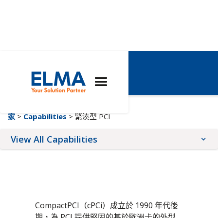
緊湊型 PCI
家
>
Capabilities
> 緊湊型 PCI
View All Capabilities
Architectures
Expertise
Services
SOSA™
品質管理
前面板服務
VNX+
客製化解決方案
形狀塗層
CompactPCI（cPCi）成立於 1990 年代後
先進的 TCA
工程
線上配置器
期，為 PCI 提供堅固的基於歐洲卡的外型