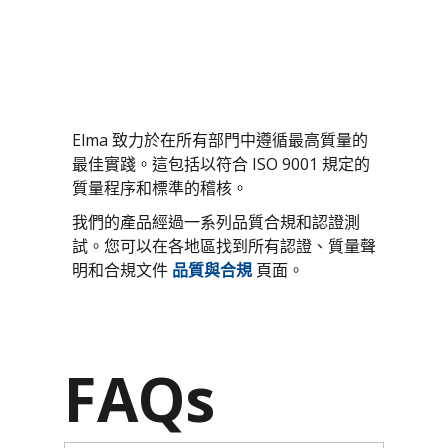
科姆快遞®
整合式 19 吋機架
緊湊型 PCI
測試及資格
緊湊型 PCI 序列
生命週期管理
虛擬機器/VM64x
程式管理
Elma 致力於在所有部門中遵循最高質量的
開放式虛擬私人服務
系統整合
最佳實踐。這包括以符合 ISO 9001 規定的
質量程序和標準的稽核。
製造
我們的產品經過一系列品質合規和認證測
試。您可以在各地區找到所有認證、質量聲
明和合規文件
品質與合規
頁面。
FAQs