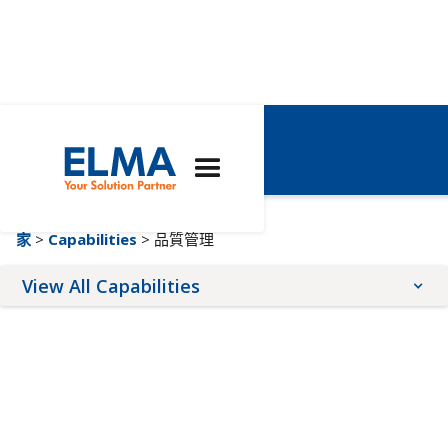
品質管理
家
>
Capabilities
> 品質管理
View All Capabilities
Architectures
Expertise
Services
SOSA™
品質管理
前面板服務
VNX+
客製化解決方案
形狀塗層
先進的 TCA
工程
線上配置器