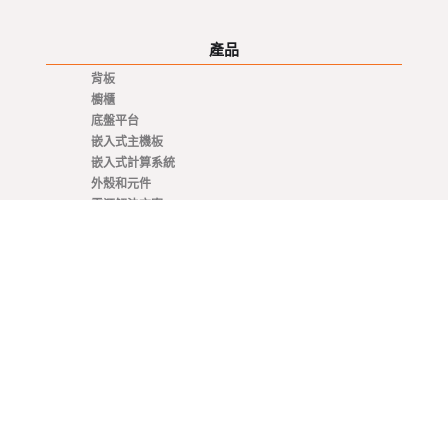
產品
背板
櫥櫃
底盤平台
嵌入式主機板
嵌入式計算系統
外殼和元件
電源解決方案
旋轉開關
架構
VNX+
VME / VM64x
SOSA
OpenVPX - VITA 65
CompactPCI Serial
CompactPCI
COM Express®