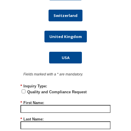
Switzerland
United Kingdom
USA
Fields marked with a * are mandatory.
*
Inquiry Type:
Quality and Compliance Request
*
First Name:
*
Last Name: