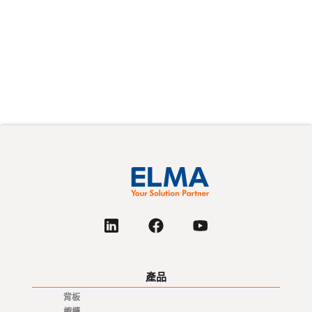
產品
背板
櫥櫃