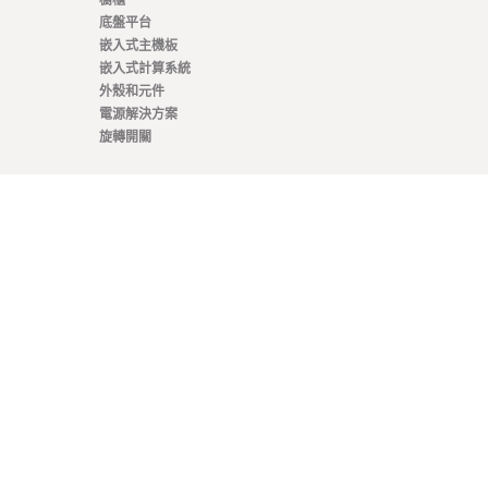
底盤平台
嵌入式主機板
嵌入式計算系統
外殼和元件
電源解決方案
旋轉開關
架構
VNX+
VME / VM64x
SOSA
OpenVPX - VITA 65
CompactPCI Serial
CompactPCI
COM Express®
AdvancedTCA
專業知識
整合式 19 吋機架