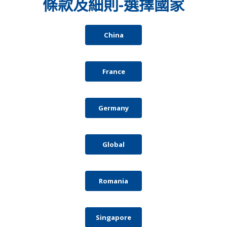
條款及細則-選擇國家
China
France
Germany
Global
Romania
Singapore