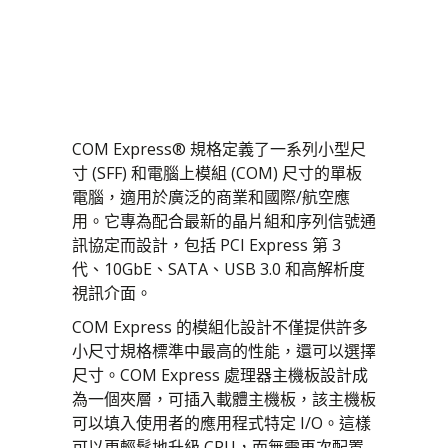
科姆快遞®
整合式 19 吋機架
緊湊型 PCI
測試及資格
緊湊型 PCI 序列
生命週期管理
虛擬機器/VM64x
程式管理
COM Express® 規格定義了一系列小型尺
開放式虛擬私人服務
系統整合
寸 (SFF) 和電腦上模組 (COM) 尺寸的單板
製造
電腦，適用於廣泛的商業和國際/航空應
用。它專為配合最新的晶片組和序列信號通
訊協定而設計，包括 PCI Express 第 3
代、10GbE、SATA、USB 3.0 和高解析度
視訊介面。
COM Express 的模組化設計不僅提供許多
小尺寸規格標準中最高的性能，還可以選擇
尺寸。COM Express 處理器主機板設計成
為一個夾層，可插入載體主機板，該主機板
可以填入使用者的應用程式特定 I/O。這樣
可以更輕鬆地升級 CPU，而無需再次配置