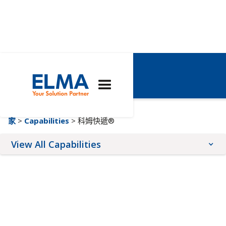
科姆快遞®
家
>
Capabilities
> 科姆快遞®
View All Capabilities
Architectures
Expertise
Services
SOSA™
品質管理
前面板服務
VNX+
客製化解決方案
形狀塗層
先進的 TCA
工程
線上配置器