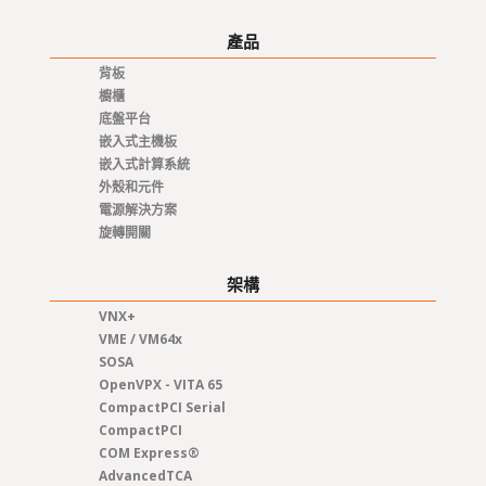
產品
背板
櫥櫃
底盤平台
嵌入式主機板
嵌入式計算系統
外殼和元件
電源解決方案
旋轉開關
架構
VNX+
VME / VM64x
SOSA
OpenVPX - VITA 65
CompactPCI Serial
CompactPCI
COM Express®
AdvancedTCA