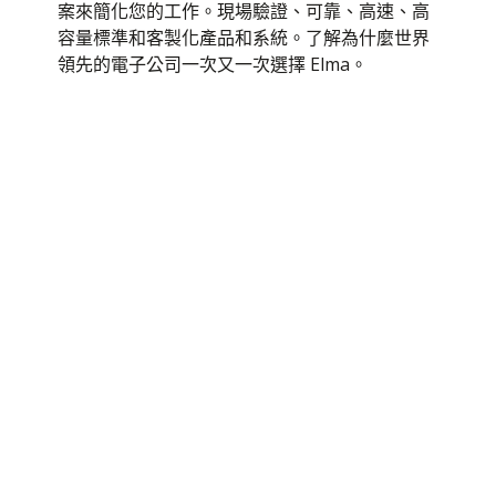
案來簡化您的工作。現場驗證、可靠、高速、高
白皮書
容量標準和客製化產品和系統。了解為什麼世界
領先的電子公司一次又一次選擇 Elma。
申請注意事項
我們了解客戶跨行業的需求。我們的創新產品和
實用的解決方案滿足這些要求。在這裡瀏覽個案
研究以詳細閱讀。
小冊子