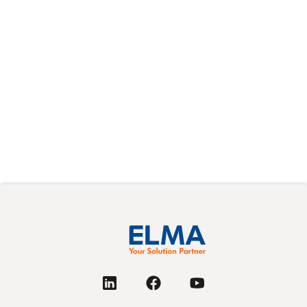
Resources
Elma's Supplier Resources page provides key
documents like quality guidelines, terms, and
compliance policies for suppliers. It ensures
alignment with Elma’s standards through
resources like the Code of Conduct and
Supplier Survey.