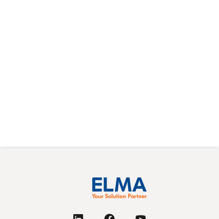
Supplier Resources
Elma's Supplier Resources page provides key
documents like quality guidelines, terms, and
compliance policies for suppliers. It ensures
alignment with Elma’s standards through
resources like the Code of Conduct and
Supplier Survey.