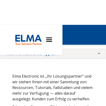
Ressourcen
View All Resource Types
Application Notes
Brochures
Elma Electronic ist „Ihr Lösungspartner“ und
Quality, Compliance, Terms, & conditions
wir stehen Ihnen mit einer Sammlung von
Ressourcen, Tutorials, Fallstudien und vielem
Tutorials
mehr zur Verfügung — alles darauf
Technical Articles
ausgelegt, Kunden zum Erfolg zu verhelfen.
Videos