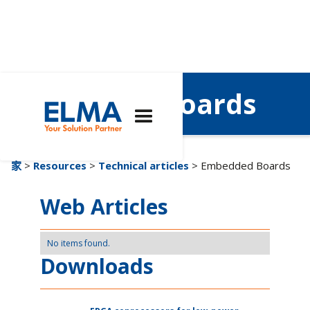
Embedded Boards
家
>
Resources
>
Technical articles
> Embedded Boards
Web Articles
No items found.
Downloads