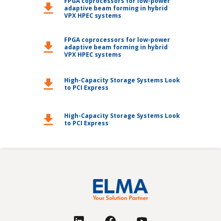
FPGA coprocessors for low-power
download
adaptive beam forming in hybrid
VPX HPEC systems
FPGA coprocessors for low-power
download
adaptive beam forming in hybrid
VPX HPEC systems
High-Capacity Storage Systems Look
download
to PCI Express
High-Capacity Storage Systems Look
download
to PCI Express