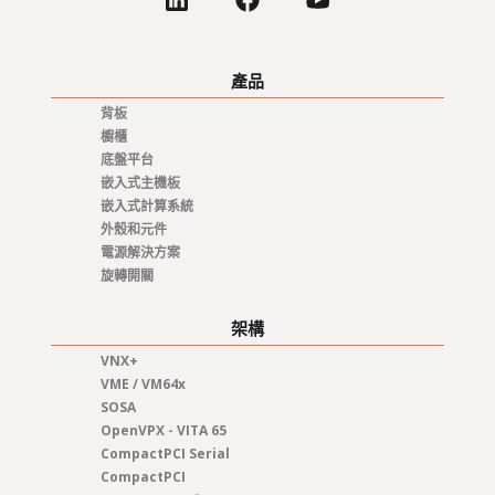
產品
背板
櫥櫃
底盤平台
嵌入式主機板
嵌入式計算系統
外殼和元件
電源解決方案
旋轉開關
架構
VNX+
VME / VM64x
SOSA
OpenVPX - VITA 65
CompactPCI Serial
CompactPCI