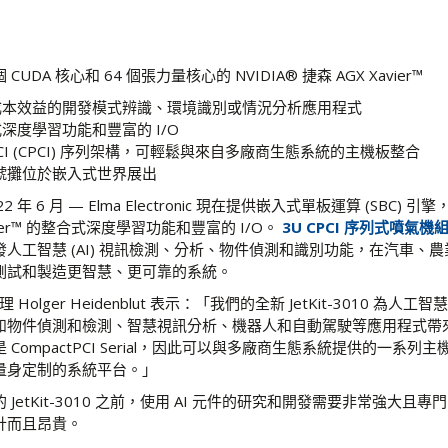
個 CUDA 核心和 64 個張力量核心的 NVIDIA® 捷森 AGX Xavier™
成本效益的開發模式辨識、環境識別或情況分析應用程式
深度學習功能和豐富的 I/O
PCI (CPCI) 序列架構，可輕鬆與來自多廠商生態系統的主機板整合
5 號攤位於嵌入式世界展出
年 6 月 — Elma Electronic 現在提供嵌入式單板運算 (SBC) 引擎，
 Xavier™ 的整合式深度學習功能和豐富的 I/O。
3U CPCI 序列式噴氣機組 
人工智慧 (AI) 視訊檢測、分析、物件偵測和識別功能，在汽車、
測試和製造更智慧、更可靠的系統。
理 Holger Heidenblut 表示：「我們的全新 JetKit-3010 為
如物件偵測和檢測、智慧視訊分析、機器人和自動駕駛等應用程式帶
CompactPCI Serial，因此可以與多廠商生態系統提供的一系列
量身定制的系統平台。」
JetKit-3010 之前，使用 AI 元件的研究和開發需要非常強大且
計而且昂貴。