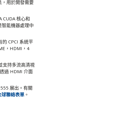
方法，用於開發需要
IA CUDA 核心和
能是智能機器處理中
的 CPCI 系統平
E，HDMI，4
60，並支持多流高清視
透過 HDMI 介面
-555 展出。有關
全球聯絡表單
。