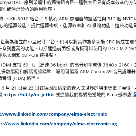
在 CompactPCI 序列架構中的獨特組合是一種強大但具有成本效益的
識別或情況分析的應用程序。
nic 的 JetKit-3010 結合了 8 核心 ARM 處理器的靈活性與 512 個 NVID
sor 核心的運算效能，提供運算密度、能源效率和 AI 推論功能，這些功
10 可以包裝為獨立的小型尺寸平台，也可以將其作為多功能 SBC 集成在現有
系列豐富的功能，包括通過前面板或背板可以使用的 I/O：M.2 NVM
兆以太網和 x8 PCIe 連接埠。
MI 支持 60 Hz（高達 36 bpp）的高分辨率成像 3840 x 21
持大多數編碼和解碼視頻標準。專用可編程 ARM Cortex A9 音訊處理器
訊 (HDA) 路徑。
0 將於 6 月 21 日至 23 日在德國紐倫堡的嵌入式世界的埃爾瑪電子展位 1
問
https://bit.ly/nr-jetkit
或通過我們聯繫您當地的 Elma 辦事處
：
://www.linkedin.com/company/elma-electronic
s://www.linkedin.com/company/elma-electronic-ag