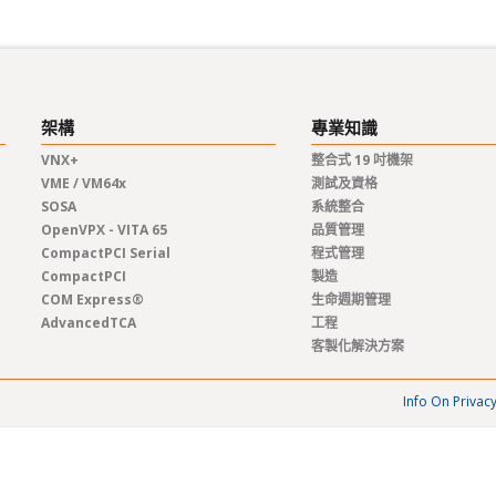
架構
專業知識
VNX+
整合式 19 吋機架
VME / VM64x
測試及資格
SOSA
系統整合
OpenVPX - VITA 65
品質管理
CompactPCI Serial
程式管理
CompactPCI
製造
COM Express®
生命週期管理
AdvancedTCA
工程
客製化解決方案
Info On Privac