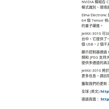
NVIDIA 模組
模式識別、環境
Elma Electro
64 個 Ten
的量子躍進。
JetKit-30
台中。它提供了一
個 USB，2 個千
顯示控制器通過 HD
頻和 JPEG 支
提供多通道的高清音
JetKit-301
更多信息，請訪
獲取我們的更新
全球 (英文)
http
德語頁面：
http