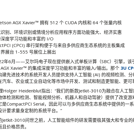
Jetson AGX Xavier™ 拥有 512 个 CUDA 内核和 64 个张量内核
式识别、环境识别或情境分析应用程序方面功能强大、经济实惠
深度学习功能和丰富的 I/O
pactPCI (CPCI) 串行架构便于与来自多供应商生态系统的主板集成
界展台 1-555 号展位上展出
22年6月——艾尔玛电子现在提供嵌入式单板计算（SBC）引擎，该
tson AGX Xavier™ 的集成深度学习功能和丰富的输入/输出。那个
3U C
建先进技术的系统开发人员提供支持人工智能 (AI) 的视频检测、
在汽车、农业或工业自动化等市场中开发、测试和制造更智能、更可
Holger Heidenblut指出：“我们的新款Jetkit-3010为融合在
物体检测和检测、智能视频分析、机器人和自动驾驶）提供了改变游
CompactPCI Serial，因此可以与多供应商生态系统中提供的
设计要求量身定制的系统平台。”
Jetkit-3010问世之前，人工智能组件的研发需要极其强大和专业
而且价格昂贵。