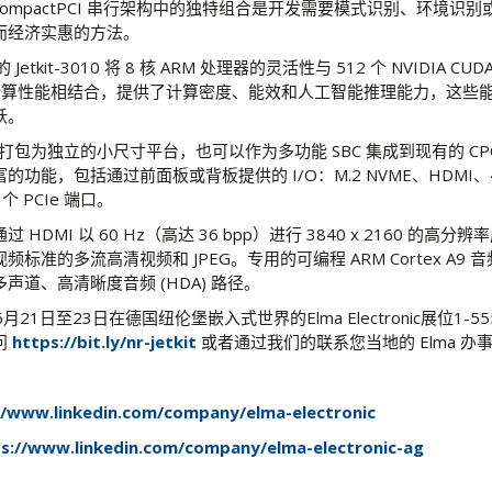
在 CompactPCI 串行架构中的独特组合是开发需要模式识别、环境识
而经济实惠的方法。
ic 的 Jetkit-3010 将 8 核 ARM 处理器的灵活性与 512 个 NVIDIA CU
核的计算性能相结合，提供了计算密度、能效和人工智能推理能力，这些
跃。
10 可以打包为独立的小尺寸平台，也可以作为多功能 SBC 集成到现有的 C
功能，包括通过前面板或背板提供的 I/O：M.2 NVME、HDMI、4 
个 PCIe 端口。
HDMI 以 60 Hz（高达 36 bpp）进行 3840 x 2160 的高
标准的多流高清视频和 JPEG。专用的可编程 ARM Cortex A9 
多声道、高清晰度音频 (HDA) 路径。
0将于6月21日至23日在德国纽伦堡嵌入式世界的Elma Electronic展位1
问
https://bit.ly/nr-jetkit
或者通过我们的联系您当地的 Elma 办
：
//www.linkedin.com/company/elma-electronic
s://www.linkedin.com/company/elma-electronic-ag