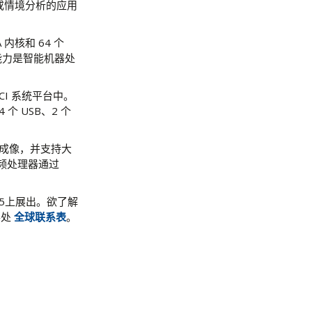
别或情境分析的应用
DA 内核和 64 个
能力是智能机器处
PCI 系统平台中。
个 USB、2 个
分辨率成像，并支持大
音频处理器通过
-555上展出。欲了解
事处
全球联系表
。