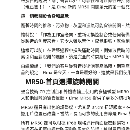
根據白的說法，除了聲音以外，可靠性和可維修性是控制
（現已售！），是 Elma 新的 MR50 開關單元的第一個
這一切都關於合身和感覺
隨著時間的推移，污染物，灰塵和濕氣可能會被開關。然
懷特說：「作為工作室老闆，重新切換控制台或任何裝備並
從製造的角度來看，它令人難以置信，感覺很強，就像創
這樣可以防止在建築過程中損失運動時間，例如浪費時間
索引和面對脫離的風險，這是完全的時間縮短。MR50 
白繼續說：「我們的客戶從聲音技術購買產品時，期望產
品的規定。Elma 是今天，一直是最好的，這就是我們使
MR50-首頁選擇旋轉開關
聲音技術 ZR 控制台和外機齒輪上使用的多極微型 M
人和他團隊的寶貴反饋，Elma MR50 提供了更多的切
MR50 還具有出色的調整感，尤其是 3Ncm 扭矩版
認用戶位置已改變。當然，長而可靠的使用壽命是 Elma 
所有 MR50 都可以根據 IP68 規格進行前面板
無處不在視窗中提供防塵和防風氣的防護。這與農用設備