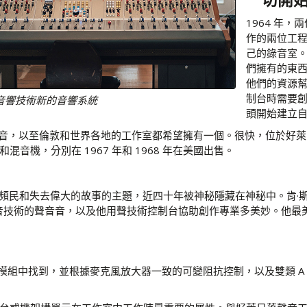
1964 年，
作的兩位工程
己的錄音室
們擁有的東西
他們的資源
制台時需要
音響技術新的音響系統
頭開始建立
如此的聲音，以至倫敦和世界各地的工作室都希望擁有一個。很快，位於
機，分別在 1967 年和 1968 年在美國出售。
為音頻民和失去偉大的故事的主題，近四十年被神秘隱藏在神秘中。肯·
聲音技術的聲音音，以及他用聲技術控制台協助創作專業多美妙。他最
入模組中找到，並根據麥克風放大器一致的可變阻抗控制，以及雙類 A 