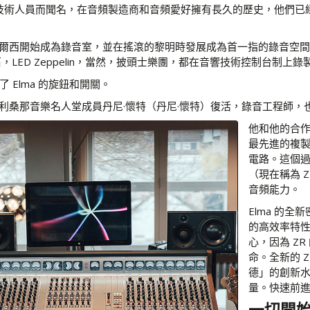
音響技術人員而聞名，在音頻製造商和音頻愛好擁有長久的歷史，他們
西開始成為錄音室，並在搖滾的黎明時發展成為首一指的錄音空間之一。許多
ED Zeppelin，當然，披頭士樂團，都在音響技術控制台制上錄
Elma 的旋鈕和開關。
由亞利桑那音樂名人堂成員丹尼·懷特（丹尼·懷特）復活，錄音工程師
他和他的合作夥伴
最先進的複
電路。這個
（現在稱為 
音頻能力。
Elma 的全
的高效率特性
心，因為 Z
命。全新的 
德」的創新
量。快速前
一切開始