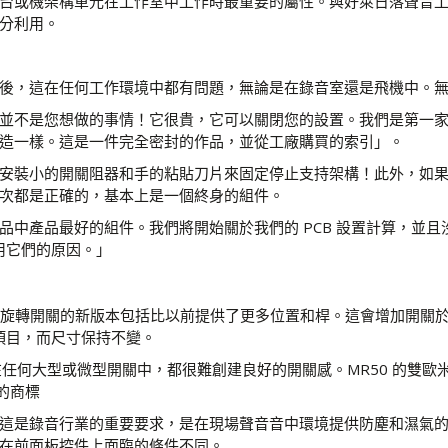
台或機架構單元在工作室中工作時最重要的屬性。與好萊日落聲音
充分利用。
後，這在任何工作環境中都有問題，無論是在錄音室還是飛機中。
不是您想做的事情！它很貴，它可以關閉您的設置。我們是第一家在專業
造一樣。這是一件完全密封的作品，並從工廠購買的索引」。
安裝小的開關阻器和手的粘貼刀片來固定停止支持架構！此外，如果不
每次都是正確的，基本上是一個終身的組件。
品中產品最好的組件。我們將開始關於我們的 PCB 設置計算，並
用它們的原因。」
R50 旋轉開關的新版本包括比以前提供了更多位置和桿。這會增加開
換項目，而尺寸保持不變。
本。在任何大型或微型開關中，都很難創建良好的開關感。MR50 的
的商標
密封選項，這是錄音行業的重要要求，是在現場聲音音中環境提供防塵和濕
在前面板控件上面臨的條件不同。