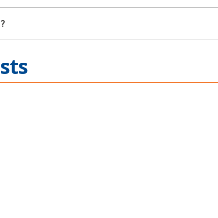
？
sts
 Across
Mechanical T
ications
VPX Integrat