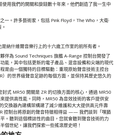
已經使用我們的開關和旋鈕數十年來，他們創造了我一生中
藝術家，包括 Pink Floyd，The Who，大衛·
製。
，也是納什維爾音樂行上的十六歲工作室的前所有者。
為 Sound Techniques 旗艦 A-Range 控制台開發了
製功能，其中包括更新的電子產品、混音設備和尖端的現代
過程是由一個獨特的目標驅動：重現原始聲音技術主控台
ZR）的世界級聲音足跡的每個方面，並保持其歷史悠久的
新密封式 MR50 開關是 ZR 的切換方面的核心，通過 MR50
來提供高性能。同時，MR50 為音效技術的客戶提供安
R 的交換器內建構架構建了減少維護和大大提供高元件壽
ZR 控制台將原創的聲音特徵相得益 —— 我們談到「嘿猶
水平。聽到這個標誌性的曲目，您就會聽到聲音技術的力
進半個世紀，讓我們探索一些搖滾歷史吧！
的地方...