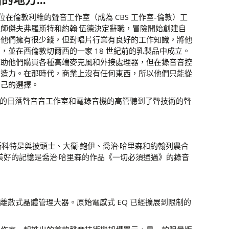
兩位在倫敦利維的聲音工作室（成為 CBS 工作室-倫敦）工
師傑夫弗羅斯特和約翰·伍德決定辭職，冒險開始創建自
。他們擁有很少錢，但對唱片行業有良好的工作知識，將他
，並在西倫敦切爾西的一家 18 世紀前的乳製品中成立。
幫助他們購買各種高端麥克風和外接處理器，但在錄音音控
創造力。在那時代，商業上沒有任何東西，所以他們只能從
自己的選擇。
好萊的日落聲音音工作室和電錄音機的高管聽到了聲技術的聲
斯科特是與披頭士、大衛·鮑伊、喬治·哈里森和約翰列農合
美好的記憶是喬治·哈里森的作品《一切必須通過》的錄音
離散式晶體管理大器。原始電感式 EQ 已經擴展到限制的