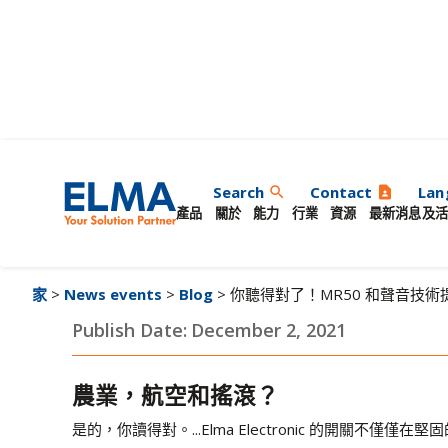
你聽得對了！MR50
Search
Contact
Lan
search
contact_page
產品
關於
能力
行業
資源
最新消息及活
家
>
News events
>
Blog
> 你聽得對了！MR50 和聲音技
Publish Date:
December 2, 2021
農業，航空和搖滾？
是的，你讀得對。...Elma Electronic 的開關不