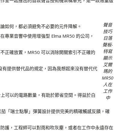
工作室一起推出的首款聲音技術機架構單元，是一款限量版
聲音
無論如何，都必須避免不必要的元件降解。
技巧
音響中使用增強型 Elma MR50 的公司，
日落
聲板-
特寫
正確放置，MR50 可以消除開關索引不正確的
顯示
艾爾
且沒有提供替代品的規定，因為我想起來沒有替代代
瑪的
MR50
人在
工作
關於上可以的電路數量，有助於節省空間。得益於白
中
雙歐米茄「瑞士點擊」彈簧設計提供完美的精確觸感反饋，確
氣的防護，工程師可以對雨和吹灰塵，或者在工作中永遠存在