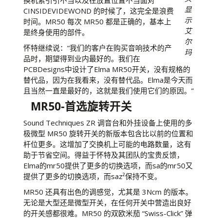
换机索引引不当以及在放置位置不当面对
显
CINSIDEVIDEWOND 的时候了，这完全是浪费
示
时间。MR50 每次 MR50 都是正确的，基本上
艾
是终身使用的部件。
尔
怀特继续说：“我们的客户在购买音响技术的产
玛
品时，期望得到业内最好的。我们在
PCBDesigns中设计了Elma MR50开关，没有规格的
替代品，因为在我看来，没有替代品。Elma是今天而
且当然一直是最好的，这就是我们使用它们的原因。”
MR50-首选旋转开关
Sound Techniques ZR 调音台和外挂设备上使用的多
极微型 MR50 旋转开关的新版本包含比以前的位置和
杆位更多。这增加了交换机上可能的电路数量，这有
助于节省空间。得益于怀特及其团队的宝贵反馈，
Elma的mr50提供了更多的切换选项，而sa的mr50又
提供了更多的切换选项，而saz²保持不变。
MR50 还具有出色的调感觉，尤其是 3Ncm 的版本。
无论是大型还是微型开关，在任何开关中营造出良好
的开关感都很难。MR50 的双欧米茄 “Swiss-Click” 弹