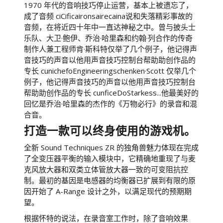
1970 年代的音响技巧停止运营，基本上被遗忘了，
成了音频 ciCificaironsairecaina说和失落精彩事故的
音频，在将近四十年中一直达神秘之中。曾与披头士
乐队、大卫·鲍伊、乔治·哈里森和约翰·列合作的传奇
制作人兼工程师肯·斯科特仅举了几个例子，他记得声
音技巧的声音以他用声音技巧控制台帮助助创作品的
专长 cunichefoEngineeringschenken·Scott 仅举几个
例子，他记得声音技巧的声音以他用声音技巧控制台
帮助助创作品的专长 cunficeDoStarkess...他最美好的
回忆是乔治·哈里森的杰作的《万物必行》的录音和混
合音。
打造一款可以终身使用的游戏机。
全新 Sound Techniques ZR 的独角兽魅力体现在完成
了全变压器平衡的输入模块中，它精确地重现了与麦
克风放大器和双类立体管放大器一致的可变阻抗控
制。最初的基因是电感器的均衡器已扩展到有限的原
因开始了 A-Range 设计之外，以满足现代的预期期
望。
根据怀特的说法，在录音室工作时，除了音响效果