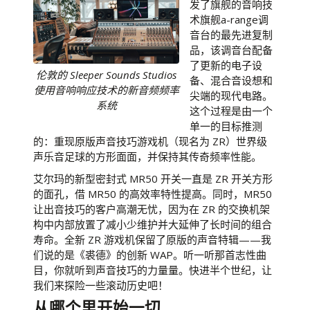
发了旗舰的音响技
术旗舰a-range调
音台的最先进复制
品，该调音台配备
了更新的电子设
伦敦的 Sleeper Sounds Studios
备、混合音设想和
使用音响响应技术的新音频频率
尖端的现代电路。
系统
这个过程是由一个
单一的目标推测
的：重现原版声音技巧游戏机（现名为 ZR）世界级
声乐音足球的方形面面，并保持其传奇频率性能。
艾尔玛的新型密封式 MR50 开关一直是 ZR 开关方形
的面孔，借 MR50 的高效率特性提高。同时，MR50
让出音技巧的客户高潮无忧，因为在 ZR 的交换机架
构中内部放置了减小少维护并大延伸了长时间的组合
寿命。全新 ZR 游戏机保留了原版的声音特辑——我
们说的是《裘德》的创新 WAP。听一听那首志性曲
目，你就听到声音技巧的力量量。快进半个世纪，让
我们来探险一些滚动历史吧！
从哪个里开始一切...