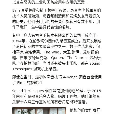
以其在恶劣的工业和国防应用中应用的恶意。
Elma深受尊敬和精明频率工程师、录音室老板和音响
技术人员所熟知，与音频制造商和发烧友友有着悠久
的历史，他们使用我们的开关和旋转已有数十年，创
作了我们一生中最具代表性的唱片。
其中一户人名为音响技术有限公司的公司，成立于
1964年，在伦敦切尔西作为录音室成立，后来发展成
了滚乐初期的主要录音空中之一。数十位艺术家，包
括平克·弗洛伊德、The Who、大卫·鲍伊、艾尔顿·约
翰、吉米·亨德里克斯、Queen、The Doors、滚石乐
队、齐柏林飞艇，当时还有披头士乐队，都在 Sound
Techniques 游戏机上录音。
即使在当时，最初的声音技巧 A-Range 调音台也使用
了 Elma 的旋转和
Sound Techniques 现在是南加州的总经理，于 2015
年由亚利桑那音乐名人物、唱片工程师、纳什维尔音
乐街十六吨工作室的前所有者丹尼·怀特复活。
他和他的合作者开