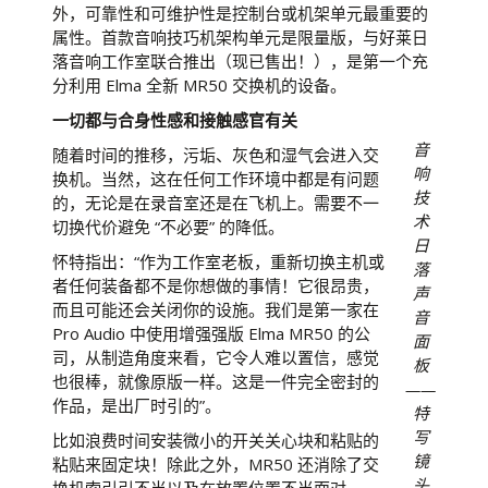
外，可靠性和可维护性是控制台或机架单元最重要的
属性。首款音响技巧机架构单元是限量版，与好莱日
落音响工作室联合推出（现已售出！），是第一个充
分利用 Elma 全新 MR50 交换机的设备。
一切都与合身性感和接触感官有关
音
随着时间的推移，污垢、灰色和湿气会进入交
响
换机。当然，这在任何工作环境中都是有问题
技
的，无论是在录音室还是在飞机上。需要不一
术
切换代价避免 “不必要” 的降低。
日
怀特指出：“作为工作室老板，重新切换主机或
落
者任何装备都不是你想做的事情！它很昂贵，
声
而且可能还会关闭你的设施。我们是第一家在
音
Pro Audio 中使用增强强版 Elma MR50 的公
面
司，从制造角度来看，它令人难以置信，感觉
板
也很棒，就像原版一样。这是一件完全密封的
——
作品，是出厂时引的”。
特
写
比如浪费时间安装微小的开关关心块和粘贴的
镜
粘贴来固定块！除此之外，MR50 还消除了交
头