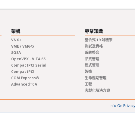
架構
專業知識
VNX+
整合式 19 吋機架
VME / VM64x
測試及資格
SOSA
系統整合
OpenVPX - VITA 65
品質管理
CompactPCI Serial
程式管理
CompactPCI
製造
COM Express®
生命週期管理
AdvancedTCA
工程
客製化解決方案
Info On Privac