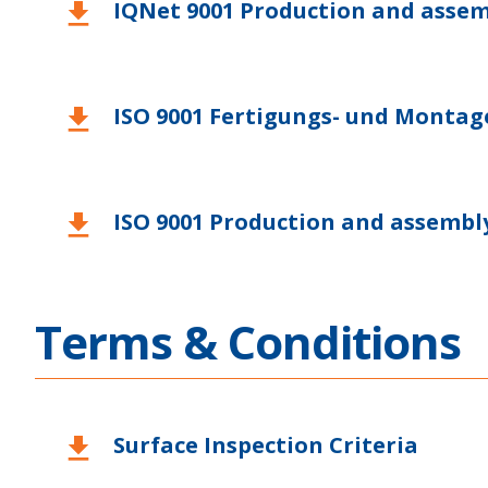
IQNet 9001 Production and assem
download
ISO 9001 Fertigungs- und Montag
download
ISO 9001 Production and assembly
download
Terms & Conditions
Surface Inspection Criteria
download