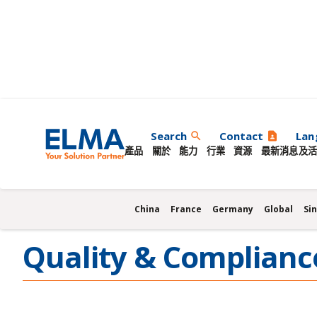
Romania
Search
Contact
Lan
search
contact_page
產品
關於
能力
行業
資源
最新消息及活
China
France
Germany
Global
Si
Quality & Complianc