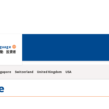
guage
language
動
投資者
ngapore
Switzerland
United Kingdom
USA
e