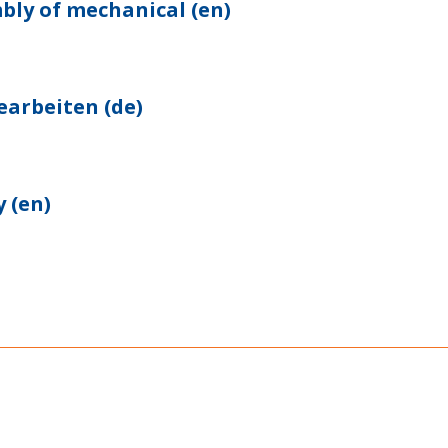
bly of mechanical (en)
earbeiten (de)
 (en)