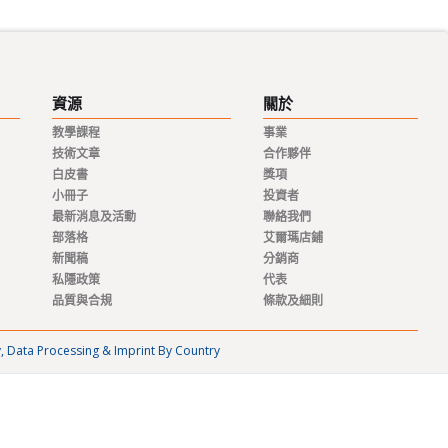
資源
關於
教學課程
事業
技術文章
合作夥伴
白皮書
獎項
小冊子
投資者
最新消息及活動
聯絡我們
部落格
艾爾瑪店鋪
新聞稿
分銷商
私隱政策
代表
品質與合規
條款及細則
y, Data Processing & Imprint By Country