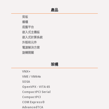
產品
背板
櫥櫃
底盤平台
嵌入式主機板
嵌入式計算系統
外殼和元件
電源解決方案
旋轉開關
架構
VNX+
VME / VM64x
SOSA
OpenVPX - VITA 65
CompactPCI Serial
CompactPCI
COM Express®
AdvancedTCA