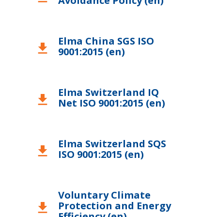
Avoidance Policy (en)
USA
Elma China SGS ISO
download
9001:2015 (en)
Elma Switzerland IQ
download
Net ISO 9001:2015 (en)
Elma Switzerland SQS
download
ISO 9001:2015 (en)
Voluntary Climate
Protection and Energy
download
Efficiency (en)