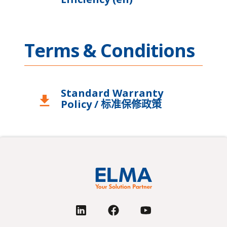
Terms & Conditions
Standard Warranty
download
Policy / 标准保修政策