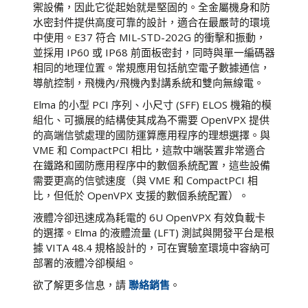
禦設備，因此它從起始就是堅固的。全金屬機身和防
水密封件提供高度可靠的設計，適合在最嚴苛的環境
中使用。E37 符合 MIL-STD-202G 的衝擊和振動，
並採用 IP60 或 IP68 前面板密封，同時與單一編碼器
相同的地理位置。常規應用包括航空電子數據通信，
導航控制，飛機內/飛機內對講系統和雙向無線電。
Elma 的小型 PCI 序列、小尺寸 (SFF) ELOS 機箱的模
組化、可擴展的結構使其成為不需要 OpenVPX 提供
的高端信號處理的國防運算應用程序的理想選擇。與
VME 和 CompactPCI 相比，這款中端裝置非常適合
在鐵路和國防應用程序中的數個系統配置，這些設備
需要更高的信號速度（與 VME 和 CompactPCI 相
比，但低於 OpenVPX 支援的數個系統配置）。
液體冷卻迅速成為耗電的 6U OpenVPX 有效負載卡
的選擇。Elma 的液體流量 (LFT) 測試與開發平台是根
據 VITA 48.4 規格設計的，可在實驗室環境中容納可
部署的液體冷卻模組。
欲了解更多信息，請
聯絡銷售
。