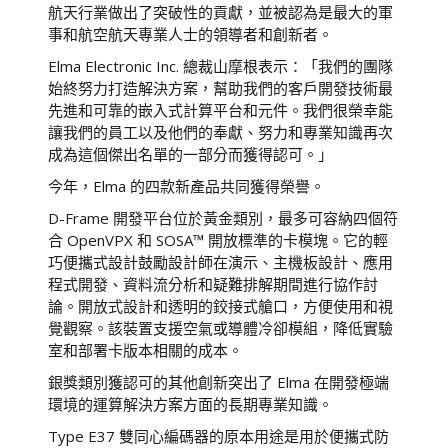
航天行業做出了突破性的貢獻，並被認為是最大的軍
事和航空航天專業人士的領導者和創新者。
Elma Electronic Inc. 總裁山摩根表示：「我們的團隊
始終努力打造解決方案，幫助我們的客戶開發技術最
先進和可靠的嵌入式計算平台和元件。我們很榮幸能
讓我們的員工以及他們的奉獻、努力和專業知識再次
成為這個傑出名單的一部分而獲得認可。」
今年，Elma 的四款新產品共同獲得榮譽。
D-Frame 開發平台位於黃金類別，最多可容納四個符
合 OpenVPX 和 SOSA™ 開放標準的卡模塊。它的輕
巧便攜式設計鼓勵設計師在演示、主機板設計、應用
程式開發、資料流分析和疑難排解期間進行協作討
論。開放式設計和透明的鉸接式艙口，方便使用和視
覺觀察。該裝置支援空氣或導體冷卻模組，降低實驗
室和部署卡版本相關的成本。
銀獎類別獲認可的其他創新突出了 Elma 在開發極端
環境的運算解決方案方面的長期專業知識。
Type E37 雙同心編碼器的原本用途是用於便攜式防