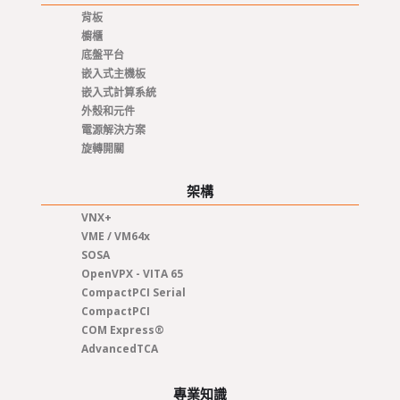
背板
櫥櫃
底盤平台
嵌入式主機板
嵌入式計算系統
外殼和元件
電源解決方案
旋轉開關
架構
VNX+
VME / VM64x
SOSA
OpenVPX - VITA 65
CompactPCI Serial
CompactPCI
COM Express®
AdvancedTCA
專業知識