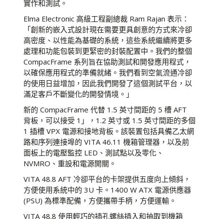
實作和測試。
Elma Electronic 高級工程副總裁 Ram Rajan 表示：
「創新的嵌入式設計現在需要更具創意的方式來冷卻
高密度、以性能為基礎的系統，這些系統繼續將更多
處理和功能包裝到更緊密的封裝配置中。我們的整個
CompacFrame 系列旨在協助測試和開發應用程式，
以確保應用程式的準備就緒。我們看到空氣流通冷卻
的使用日益增加，因此我們開發了這個測試平台，以
滿足客戶不斷變化的開發情境。」
新的 CompacFrame 代替 1.5 英寸間距的 5 槽 AFT
背板，可以接受 1」，1.2 英寸或 1.5 英寸間距的多個
1 插槽 VPX 電源和接地背板。該裝置包括具備乙太網
路和序列連接埠的 VITA 46.11 機箱管理器，以及前
面板上的電壓監控 LED、測試點以及零化、
NVMRO、重設和電源開關。
VITA 48.8 AFT 冷卻平台的卡架提供五度向上傾斜，
方便使用系統中的 3U 卡。1400 W ATX 電源供應器
(PSU) 為標準配備，方便攜帶手柄，方便運輸。
VITA 48.8 使用輕巧的插孔螺絲插入和抽取到機箱