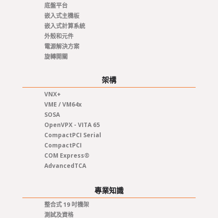
底盤平台
嵌入式主機板
嵌入式計算系統
外殼和元件
電源解決方案
旋轉開關
架構
VNX+
VME / VM64x
SOSA
OpenVPX - VITA 65
CompactPCI Serial
CompactPCI
COM Express®
AdvancedTCA
專業知識
整合式 19 吋機架
測試及資格