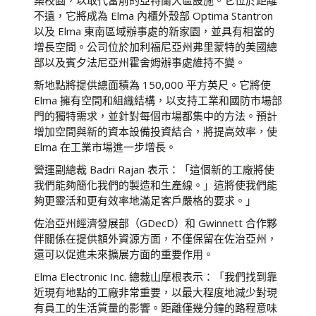
築校園，以取代當前的亞特蘭大區設施。它位於距離
不遠，它將成為 Elma 內櫃外殼部 Optima Stantron
以及 Elma 東南區域辦事處的新家園，並具有相當的
增長空間。公司位於加利福尼亞州弗里蒙特的美國總
部以及賓夕法尼亞州霍舍姆辦事處維持不變。
新地點將提供總面積為 150,000 平方英尺。它將使
Elma 擁有空間和組織結構，以支持工業和國防市場部
門的獨特需求，並針對每個市場都集中的方法。預計
增加空間與新的資本設備投資結合，將提高效率，使
Elma 在工業市場進一步增長。
營運副總裁 Badri Rajan 表示：「這個新的工廠將使
我們能夠簡化我們的製造和生產線。」這將使我們能
夠更靈活和更有效率地滿足客戶嚴格的要求。」
佐治亞州經濟發展部（GDecD）和 Gwinnett 合作夥
伴關係在提供額外資源方面，不僅保留在佐治亞州，
還可以促進未來擴展方面的重要作用。
Elma Electronic Inc. 總裁山摩根表示：「我們找到靠
近現有地點的工廠非常重要，以最大程度地減少對現
有員工的生活質量的影響。距離僅幾分鐘的路程意味