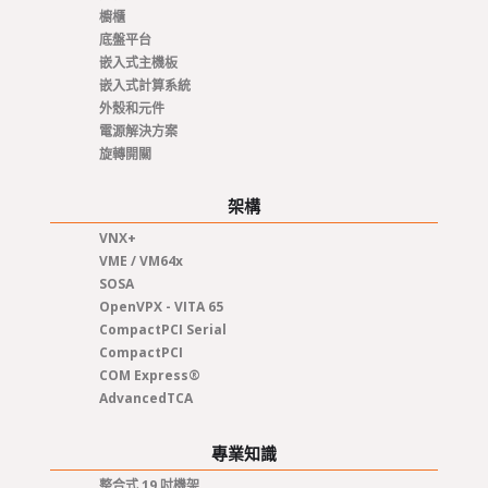
櫥櫃
底盤平台
嵌入式主機板
嵌入式計算系統
外殼和元件
電源解決方案
旋轉開關
架構
VNX+
VME / VM64x
SOSA
OpenVPX - VITA 65
CompactPCI Serial
CompactPCI
COM Express®
AdvancedTCA
專業知識
整合式 19 吋機架