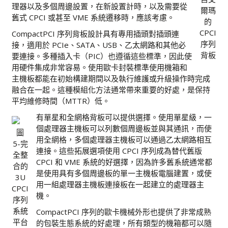
理器以及多個周邊設置，在新設置計時，以及需要從
爾瑪
舊式 CPCI 或甚至 VME 系統遷移時，應該考慮。
的
CPCI
CompactPCI 序列背板設計具有專用插頭對插頭連
序列
接，適用於 PCIe、SATA、USB、乙太網路和其他必
背板
要連接。多種插入卡（PIC）也遵循這些標準，因此使
用硬件集成非常容易。使用歐卡封裝標準使用機箱和
主機板都能在初始構建期間以及執行維護或升級操作時完成
融合在一起。這種模組化方法通常帶來重要的好處，是保持
平均維修時間（MTTR）低。
有單星和全網格背板可以提供選擇。使用單星級，一
個處理器主機板可以列數個周邊板並與其通訊，而使
圖
用全網格，多個處理器主機板可以通過乙太網路相互
5-完
連接。這些拓展選項使用 CPCI 序列成為替代舊版
全整
CPCI 和 VME 系統的好選擇，因為許多舊系統通常都
合的
是使用具有多個周邊板的單一主機板電腦建置，或使
3U
用一組處理器主機板連接板在一起建立的處理器主
CPCI
機。
序列
系統
CompactPCI 序列的歐卡機械外形也提供了非常成熟
平台
的包裝生態系統的好處理，所有類型的機箱都可以隨