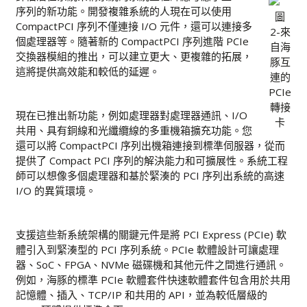
序列的新功能。開發複雜系統的人現在可以使用
圖
CompactPCI 序列不僅連接 I/O 元件，還可以連接多
2-來
個處理器等。隨著新的 CompactPCI 序列進階 PCIe
自海
交換器模組的推出，可以建立更大、更複雜的拓展，
豚互
這將提供高效能和較低的延遲。
連的
PCIe
轉接
現在已推出新功能，例如處理器對處理器通訊、I/O
卡
共用、具有銅線和光纖纜線的多重機箱擴充功能。您
還可以將 CompactPCI 序列出機箱連接到標準伺服器，從而
提供了 Compact PCI 序列的解決能力和可擴展性。系統工程
師可以想像多個處理器和基於緊湊的 PCI 序列出系統的高速
I/O 的異質環境。
支援這些新系統架構的關鍵元件是將 PCI Express (PCIe) 軟
體引入到緊湊型的 PCI 序列系統。PCIe 軟體設計可讓處理
器、SoC、FPGA、NVMe 磁碟機和其他元件之間進行通訊。
例如，海豚的標準 PCIe 軟體套件快速軟體套件包含用於共用
記憶體、插入、TCP/IP 和共用的 API，並為較低層級的