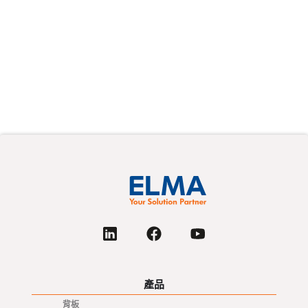
cabling (once a relatively simple afterthought)
squarely in the critical path of system integration.
Read More
Next
產品
背板