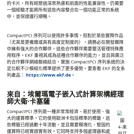
的卡片，所有經歷過深思熟慮和前面的性能兼容性，仍需要
一個經驗才能將所有這些內容整合在一個功能正常的系統
中，並保證運行順暢。
CompactPCI 序列可以使用許多事情，但對於某些實際作品
（尤其是更複雜或具有高度定制度的），請務必在開發團隊
中擁有強大的合作夥伴，這些合作夥伴需要靈活管理特殊應
用程序。EKF 重視其成為這種合作夥伴的能力，並且與廣泛
的合作夥伴網絡聯絡結合，實施 CompactPCI 序列系統的決
定比較不少模組化標準提供了更多優勢。要查看 EKF 的全系
列產品：
https://www.ekf.de
。
來自：埃爾瑪電子嵌入式計算架構經理
師大衛·卡塞薩
CompactPCI 序列是一種非常常經濟、易於使用、強
大的運算標準。它的使用歐洲卡包括標準的標籤，這
圖
些標籤已經過數十年流動，並且需要模塊化、堅固的
4-來
運算時已經實證實有效。它同時支持多個處理器和處
自艾