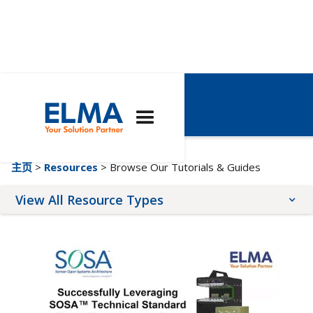
艾尔玛的教程
主页
>
Resources
> Browse Our Tutorials & Guides
View All Resource Types
Application Notes
Brochures
Quality & Compliance
Tutorials