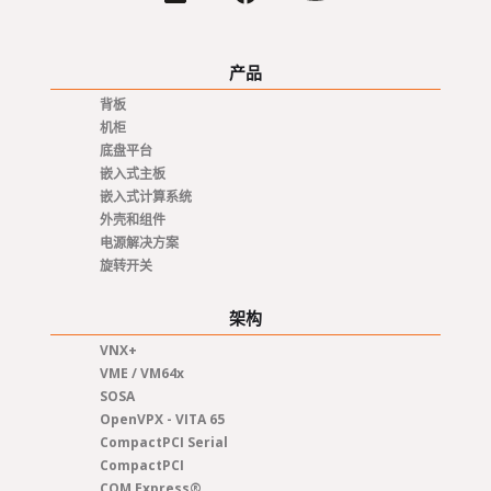
产品
背板
机柜
底盘平台
嵌入式主板
嵌入式计算系统
外壳和组件
电源解决方案
旋转开关
架构
VNX+
VME / VM64x
SOSA
OpenVPX - VITA 65
CompactPCI Serial
CompactPCI
COM Express®