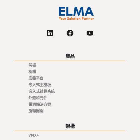
產品
背板
櫥櫃
底盤平台
嵌入式主機板
嵌入式計算系統
外殼和元件
電源解決方案
旋轉開關
架構
VNX+