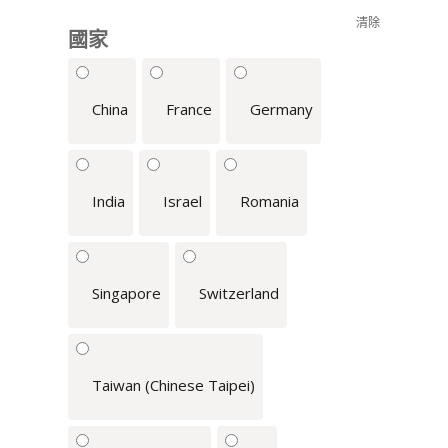
清除
國家
China
France
Germany
India
Israel
Romania
Singapore
Switzerland
Taiwan (Chinese Taipei)