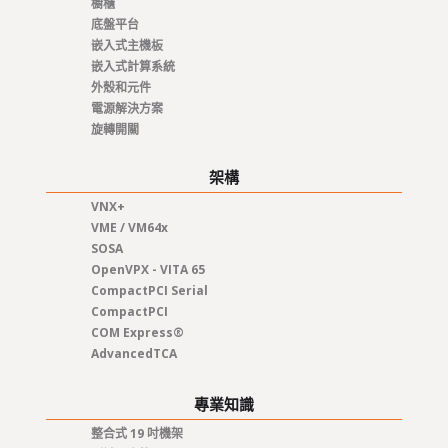
櫥櫃
底盤平台
嵌入式主機板
嵌入式計算系統
外殼和元件
電源解決方案
旋轉開關
架構
VNX+
VME / VM64x
SOSA
OpenVPX - VITA 65
CompactPCI Serial
CompactPCI
COM Express®
AdvancedTCA
專業知識
整合式 19 吋機架