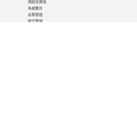
測試及資格
系統整合
品質管理
程式管理
製造
生命週期管理
工程
客製化解決方案
資源
教學課程
技術文章
白皮書
小冊子
最新消息及活動
部落格
新聞稿
私隱政策
品質與合規