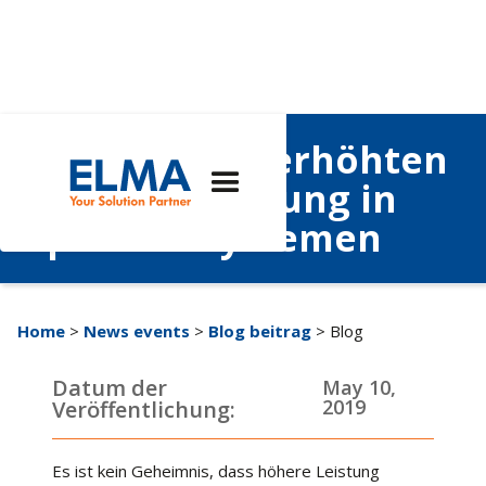
Faktoren der erhöhten
Wärmeerzeugung in
OpenVPX-Systemen
Home
>
News events
>
Blog beitrag
> Blog
Datum der
May 10,
2019
Veröffentlichung:
Es ist kein Geheimnis, dass höhere Leistung