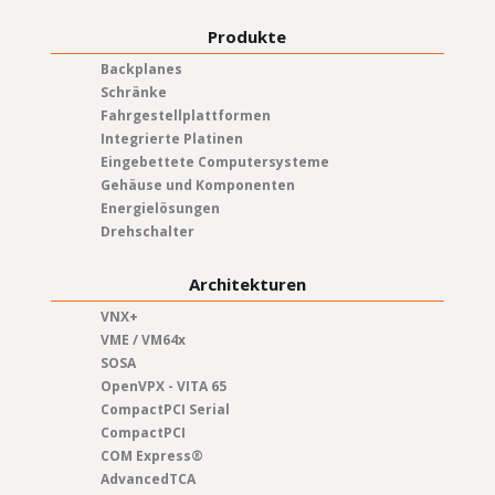
Produkte
Backplanes
Schränke
Fahrgestellplattformen
Integrierte Platinen
Eingebettete Computersysteme
Gehäuse und Komponenten
Energielösungen
Drehschalter
Architekturen
VNX+
VME / VM64x
SOSA
OpenVPX - VITA 65
CompactPCI Serial
CompactPCI
COM Express®
AdvancedTCA