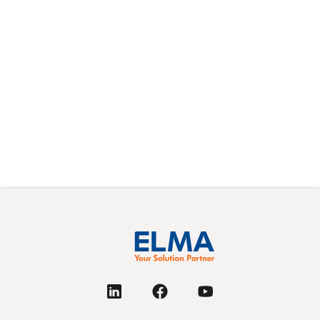
Modern VPX systems are smaller, faster, and more
signal-dense than ever. That combination puts
cabling (once a relatively simple afterthought)
squarely in the critical path of system integration.
Lesen Sie mehr
Next