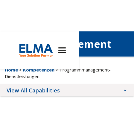
Projektmanagement
Home
>
Kompetenzen
> Programmmanagement-
Dienstleistungen
View All Capabilities
Architectures
Expertise
Services
AdvancedTCA
Herstellung
Online-Konfiguratoren
COM Express®
Ingenieurwesen
Rund um den
Frontplattendruck