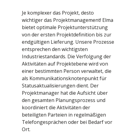
CompactPCI
Integrierte 19-Zoll-
Racks
Schutzlackierung
Je komplexer das Projekt, desto
CompactPCI Serial
Maßgeschneiderte
wichtiger das Projektmanagement! Elma
Lösungen
OpenVPX - VITA 65
bietet optimale Projektunterstützung
Produktlebenszyklus
SOSA™
von der ersten Projektdefinition bis zur
endgültigen Lieferung. Unsere Prozesse
Projektmanagement
VME / VM64x
entsprechen den wichtigsten
Qualitätsmanagement
VNX+
Industriestandards. Die Verfolgung der
Systemintegration
Aktivitäten auf Projektebene wird von
einer bestimmten Person verwaltet, die
Test & Qualifikation
als Kommunikationsknotenpunkt für
Statusaktualisierungen dient. Der
Projektmanager hat die Aufsicht über
den gesamten Planungsprozess und
koordiniert die Aktivitäten der
beteiligten Parteien in regelmäßigen
Telefongesprächen oder bei Bedarf vor
Ort.