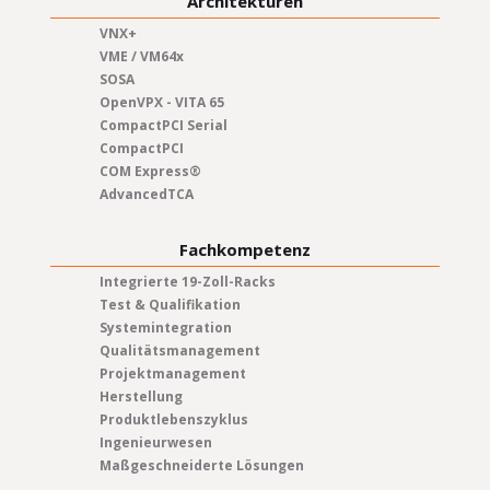
Architekturen
VNX+
VME / VM64x
SOSA
OpenVPX - VITA 65
CompactPCI Serial
CompactPCI
COM Express®
AdvancedTCA
Fachkompetenz
Integrierte 19-Zoll-Racks
Test & Qualifikation
Systemintegration
Qualitätsmanagement
Projektmanagement
Herstellung
Produktlebenszyklus
Ingenieurwesen
Maßgeschneiderte Lösungen