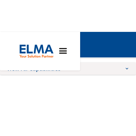
Architectures
View All Capabilities
Architectures
Expertise
Services
AdvancedTCA
Herstellung
Online-Konfiguratoren
COM Express®
Ingenieurwesen
Rund um den
Frontplattendruck
CompactPCI
Integrierte 19-Zoll-
Racks
Schutzlackierung
CompactPCI Serial
Maßgeschneiderte
Lösungen
OpenVPX - VITA 65