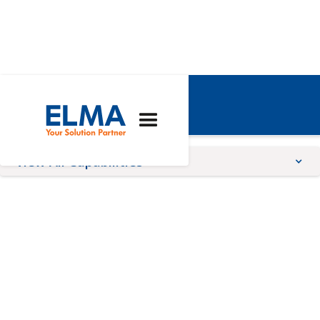
Kompetenzen
View All Capabilities
Architectures
Expertise
Services
AdvancedTCA
Herstellung
Online-Konfiguratoren
COM Express®
Ingenieurwesen
Rund um den
Frontplattendruck
CompactPCI
Integrierte 19-Zoll-
Racks
Schutzlackierung
CompactPCI Serial
Maßgeschneiderte
Lösungen
OpenVPX - VITA 65