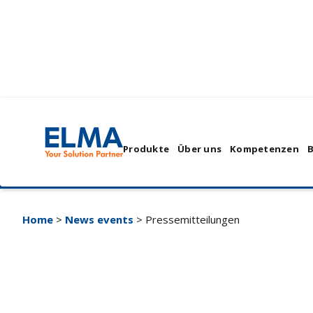
Pressemittei
Produkte
Über uns
Kompetenzen
Home
>
News events
> Pressemitteilungen
Elma to Feature Live C
Demo and VNX+ Confer
Presentation at 2026 G