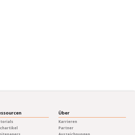
essourcen
Über
torials
Karrieren
chartikel
Partner
hitepapers
Auszeichnungen