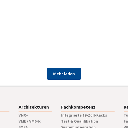
Mehr laden
Architekturen
Fachkompetenz
R
VNX+
Integrierte 19-Zoll-Racks
Tu
VME / VM64x
Test & Qualifikation
Fa
SOSA
Systemintegration
W