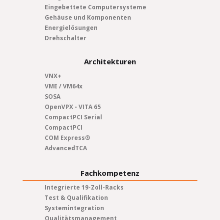
Eingebettete Computersysteme
Gehäuse und Komponenten
Energielösungen
Drehschalter
Architekturen
VNX+
VME / VM64x
SOSA
OpenVPX - VITA 65
CompactPCI Serial
CompactPCI
COM Express®
AdvancedTCA
Fachkompetenz
Integrierte 19-Zoll-Racks
Test & Qualifikation
Systemintegration
Qualitätsmanagement