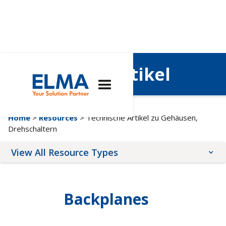
Technische Artikel
Home
>
Resources
> Technische Artikel zu Gehäusen,
Drehschaltern
View All Resource Types
Application Notes
Brochures
Backplanes
Quality & Compliance