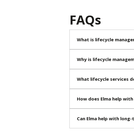
FAQs
What is lifecycle manag
Why is lifecycle manag
What lifecycle services d
How does Elma help wit
Can Elma help with long-