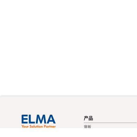
产品
背板
机柜