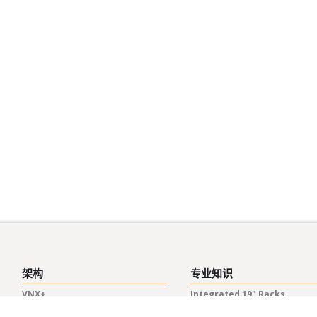
架构
专业知识
VNX+
Integrated 19" Racks
VME / VM64x
Test & Q.A.