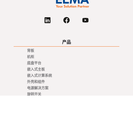
产品
背板
机柜
底盘平台
嵌入式主板
嵌入式计算系统
外壳和组件
电源解决方案
旋转开关
架构
VNX+
VME / VM64x
SOSA