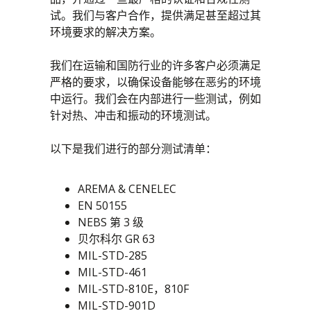
试。我们与客户合作，提供满足甚至超过其
CompactPCI Serial
定制解决方案
环境要求的解决方案。
OpenVPX - VITA 65
工程
我们在运输和国防行业的许多客户必须满足
VME / VM64x
生命周期管理
严格的要求，以确保设备能够在恶劣的环境
VNX+
系统集成
中运行。我们会在内部进行一些测试，例如
质量管理
针对热、冲击和振动的环境测试。
项目管理
以下是我们进行的部分测试清单：
AREMA & CENELEC
EN 50155
NEBS 第 3 级
贝尔科尔 GR 63
MIL-STD-285
MIL-STD-461
MIL-STD-810E，810F
MIL-STD-901D