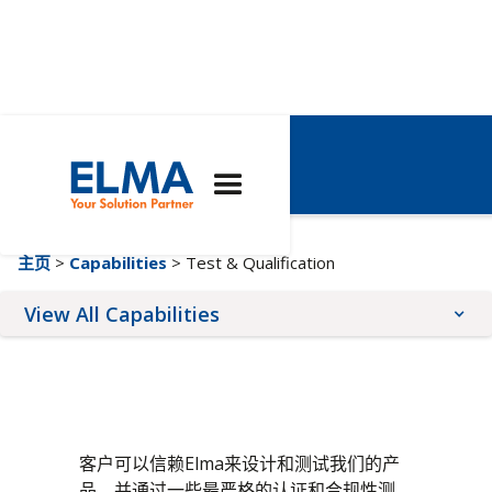
Test & Q.A.
主页
>
Capabilities
> Test & Qualification
View All Capabilities
Architectures
Expertise
Services
AdvancedTCA
Integrated 19" Racks
保形涂层
COM Express®
Test & Q.A.
前面板服务
客户可以信赖Elma来设计和测试我们的产
CompactPCI
制造业
在线配置器
品，并通过一些最严格的认证和合规性测