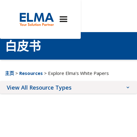
白皮书
主页
>
Resources
> Explore Elma's White Papers
View All Resource Types
Application Notes
Brochures
Quality & Compliance
Tutorials