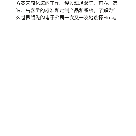
方案来简化您的工作。经过现场验证、可靠、高
White Papers
速、高容量的标准和定制产品和系统。了解为什
么世界领先的电子公司一次又一次地选择Elma。
应用笔记
我们了解各行各业客户的需求。我们的创新产品
和务实的解决方案可以满足这些要求。在此处浏
览案例研究，详细阅读。
小册子