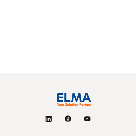
Resources
Elma's Supplier Resources page provides key
documents like quality guidelines, terms, and
compliance policies for suppliers. It ensures
alignment with Elma’s standards through
resources like the Code of Conduct and
Supplier Survey.