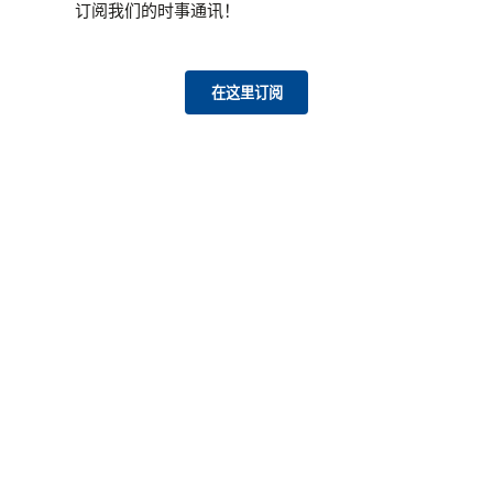
订阅我们的时事通讯！
在这里订阅
博客
每月主题涵盖应对最困难挑战的产品、技术、架
构和解决方案。
新闻发布