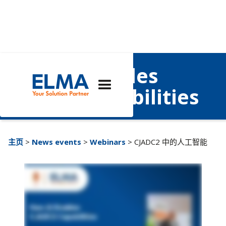
How AI Enables
CJADC2 Capabilities
主页
>
News events
>
Webinars
> CJADC2 中的人工智能