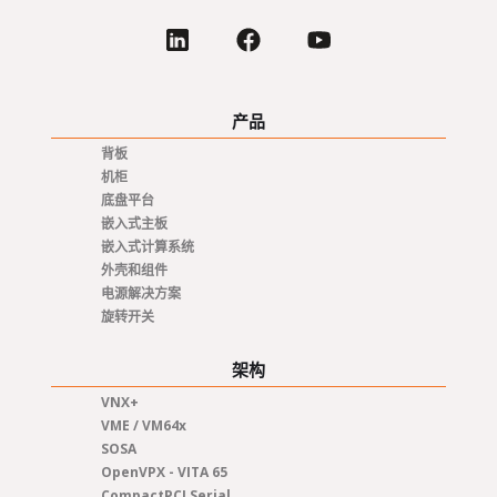
产品
背板
机柜
底盘平台
嵌入式主板
嵌入式计算系统
外壳和组件
电源解决方案
旋转开关
架构
VNX+
VME / VM64x
SOSA
OpenVPX - VITA 65
CompactPCI Serial