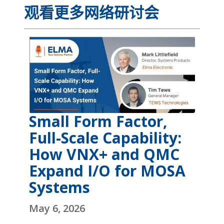
观看更多网络研讨会
Small Form Factor,
Full-Scale Capability:
How VNX+ and QMC
Expand I/O for MOSA
Systems
May 6, 2026