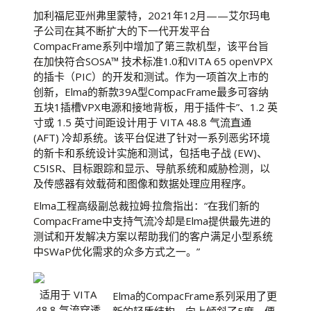
加利福尼亚州弗里蒙特，2021年12月——艾尔玛电
子公司在其不断扩大的下一代开发平台
CompacFrame系列中增加了第三款机型，该平台旨
在加快符合SOSA™ 技术标准1.0和VITA 65 openVPX
的插卡（PIC）的开发和测试。作为一项首次上市的
创新，Elma的新款39A型CompacFrame最多可容纳
五块1插槽VPX电源和接地背板，用于插件卡”、1.2 英
寸或 1.5 英寸间距设计用于 VITA 48.8 气流直通
(AFT) 冷却系统。该平台促进了针对一系列恶劣环境
的新卡和系统设计实施和测试，包括电子战 (EW)、
C5ISR、目标跟踪和显示、导航系统和威胁检测，以
及传感器有效载荷和图像和数据处理应用程序。
Elma工程高级副总裁拉姆·拉詹指出：“在我们新的
CompacFrame中支持气流冷却是Elma提供最先进的
测试和开发解决方案以帮助我们的客户满足小型系统
中SWaP优化需求的众多方式之一。”
适用于 VITA
Elma的CompacFrame系列采用了更
48.8 气流穿透