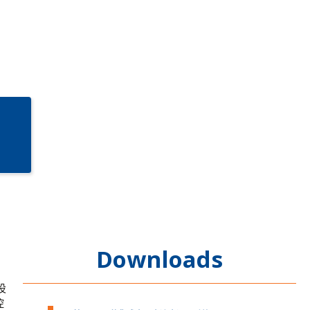
Downloads
设
控