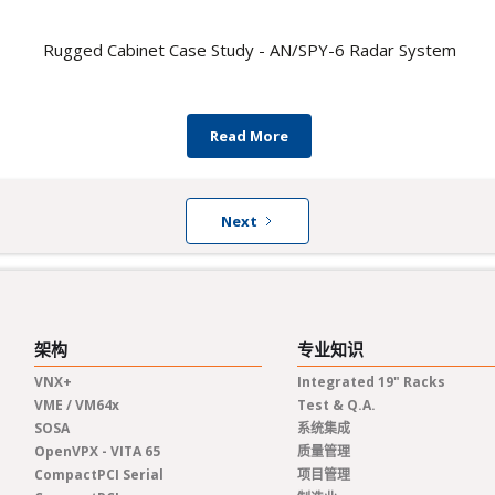
Rugged Cabinet Case Study - AN/SPY-6 Radar System
Read More
Next
架构
专业知识
VNX+
Integrated 19" Racks
VME / VM64x
Test & Q.A.
SOSA
系统集成
OpenVPX - VITA 65
质量管理
CompactPCI Serial
项目管理