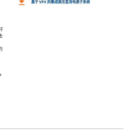
download
基于 VPX 的集成高压直流电源子系统
纤
击
的
a