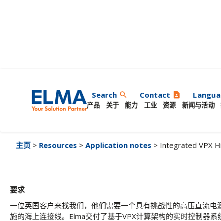
基于 VPX 的集成高
Search
Contact
Langua
search
contact_page
产品
关于
能力
工业
资源
新闻与活动
主页
>
Resources
>
Application notes
> Integrated VPX H
要求
一位英国客户来找我们，他们需要一个具有挑战性的高压直流电
施的海上连接线。Elma交付了基于VPX计算架构的实时控制器系统