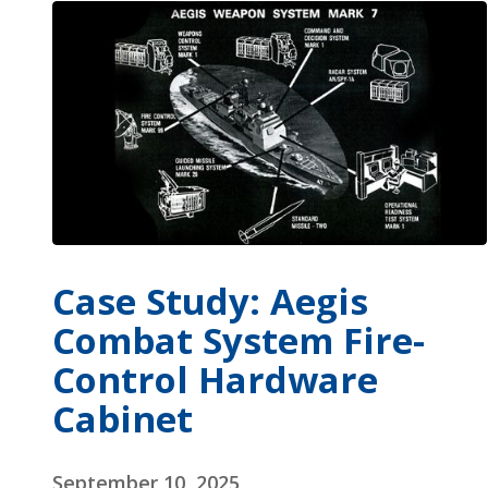
Case Study: Aegis
Combat System Fire-
Control Hardware
Cabinet
September 10, 2025