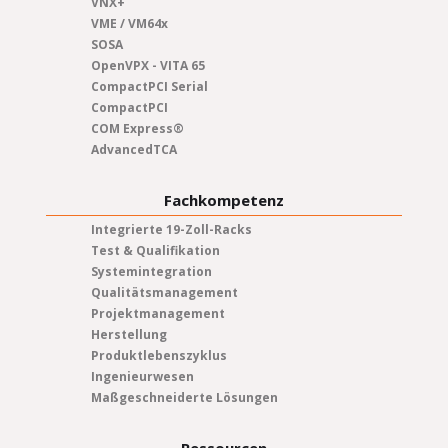
VNX+
VME / VM64x
SOSA
OpenVPX - VITA 65
CompactPCI Serial
CompactPCI
COM Express®
AdvancedTCA
Fachkompetenz
Integrierte 19-Zoll-Racks
Test & Qualifikation
Systemintegration
Qualitätsmanagement
Projektmanagement
Herstellung
Produktlebenszyklus
Ingenieurwesen
Maßgeschneiderte Lösungen