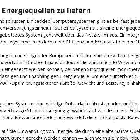
 Energiequellen zu liefern
und robusten Embedded-Computersystemen gibt es bei fast jeder
omversorgungseinheit (PSU) eines Systems als reine Energiequel
gebettetes System geht weit über das Netzteil hinaus. Ein integrie
troniksysteme erfordern mehr Effizienz und Kreativität bei der 
ngungen und steigender Komponentendichte suchen Systemdesigner
zu verteilen. Darüber hinaus bedeutet die zunehmende Verwendu
n eingesetzt werden können, bei denen Stromquellen möglicherw
rlässigen und unabhängigen Energiequelle, um einen unterbrechu
n SWAP-Optimierungsfaktoren (Größe, Gewicht und Leistung) einha
 eines Systems eine wichtige Rolle, da in robusten oder mobile
e, zuverlässige Stromversorgung gewährleistet werden muss. Anst
rden neue Entwurfsmethoden angewendet, die eine kompakte Bauw
 auf die Umwandlung von Energie, die durch eine alternative Quel
nstrukturen gerecht werden können — auch wenn sie mobil, robust