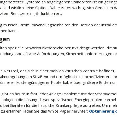
 eingebetteter Systeme an abgelegenen Standorten ist ein geri
 sind wirklich keine Option. Daher ist es wichtig, sich Gedanken
nztem Benutzereingriff funktioniert.
üssen Stromumwandlungseinheiten den Betrieb der installierte
chen kann.
ngen
en spezielle Schwerpunktbereiche berücksichtigt werden, die sic
endungsspezifische Anforderungen, Sicherheitsanforderungen o
 Netzteil, das sich in einer mobilen kritischen Zentrale befindet, 
r Bahnumgebung am Straßenrand ermöglicht ein hocheffizienter, 
nnerer, kostengünstigerer Kupferkabel über größere Entfernun
gibt es heute in fast jeder Anlage Probleme mit der Stromvers
ologien die Lösung dieser spezifischen Energieprobleme erheblic
d bei Geräten für die häusliche Krankenpflege auftreten. Um me
zu erfahren, laden Sie das White Paper herunter:
Optimierung d