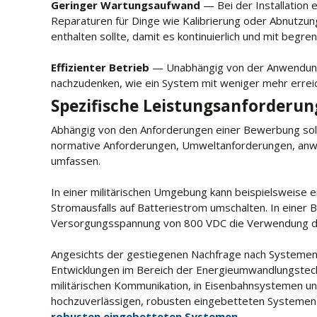
Geringer Wartungsaufwand
— Bei der Installation
Reparaturen für Dinge wie Kalibrierung oder Abnutzung
enthalten sollte, damit es kontinuierlich und mit begre
Effizienter Betrieb
— Unabhängig von der Anwendung m
nachzudenken, wie ein System mit weniger mehr errei
Spezifische Leistungsanforderu
Abhängig von den Anforderungen einer Bewerbung sollt
normative Anforderungen, Umweltanforderungen, anw
umfassen.
In einer militärischen Umgebung kann beispielsweise ein
Stromausfalls auf Batteriestrom umschalten. In eine
Versorgungsspannung von 800 VDC die Verwendung dü
Angesichts der gestiegenen Nachfrage nach Systemen 
Entwicklungen im Bereich der Energieumwandlungstechn
militärischen Kommunikation, in Eisenbahnsystemen un
hochzuverlässigen, robusten eingebetteten Systemen 
robusten eingebetteten Systemen
.