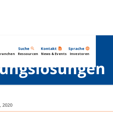
robuster
Suche
Kontakt
Sprache
search
contact_page
language
Branchen
Ressourcen
News & Events
Investoren
gungslösungen
, 2020