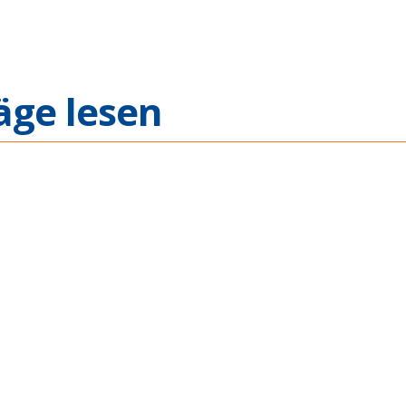
äge lesen
 Across
Mechanical T
ications
VPX Integrat