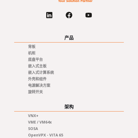
United Kingdom
USA
产品
背板
机柜
底盘平台
嵌入式主板
嵌入式计算系统
外壳和组件
电源解决方案
旋转开关
架构
VNX+
VME / VM64x
SOSA
OpenVPX - VITA 65