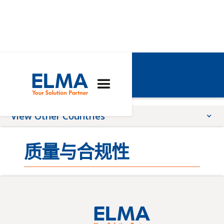
Netherlands
View Other Countries
China
质量与合规性
France
Germany
Global
Romania
Switzerland