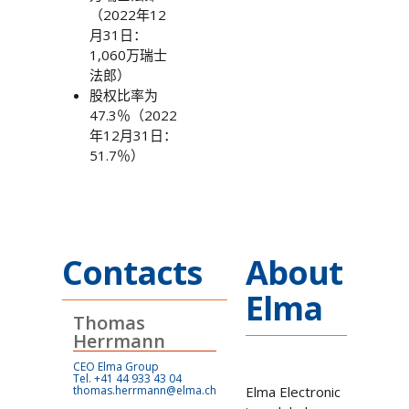
（2022年12
月31日：
1,060万瑞士
法郎）
股权比率为
47.3％（2022
年12月31日：
51.7％）
Contacts
About
Elma
Thomas
Herrmann
CEO Elma Group
Tel. +41 44 933 43 04
thomas.herrmann@elma.ch
Elma Electronic