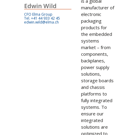
is a global
Edwin Wild
manufacturer of
electronic
CFO Elma Group
Tel. +41 44 933 42 45
packaging
edwin.wild@elma.ch
products for
the embedded
systems
market – from
components,
backplanes,
power supply
solutions,
storage boards
and chassis
platforms to
fully integrated
systems. To
ensure our
integrated
solutions are
optimized to