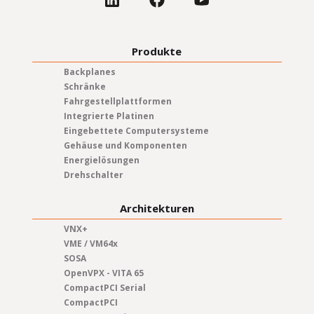
Produkte
Backplanes
Schränke
Fahrgestellplattformen
Integrierte Platinen
Eingebettete Computersysteme
Gehäuse und Komponenten
Energielösungen
Drehschalter
Architekturen
VNX+
VME / VM64x
SOSA
OpenVPX - VITA 65
CompactPCI Serial
CompactPCI