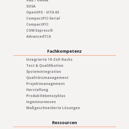
VME / VM64x
SOSA
OpenVPX - VITA 65
CompactPCI Serial
CompactPCI
COM Express®
AdvancedTCA
Fachkompetenz
Integrierte 19-Zoll-Racks
Test & Qualifikation
Systemintegration
Qualitätsmanagement
Projektmanagement
Herstellung
Produktlebenszyklus
Ingenieurwesen
Maßgeschneiderte Lösungen
Ressourcen