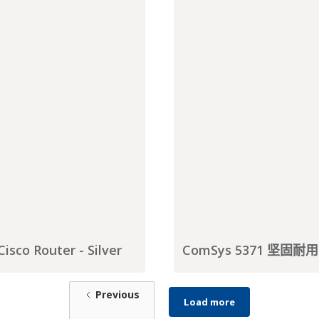
sco Router - Silver
ComSys 5371 坚固耐
Previous
Load more