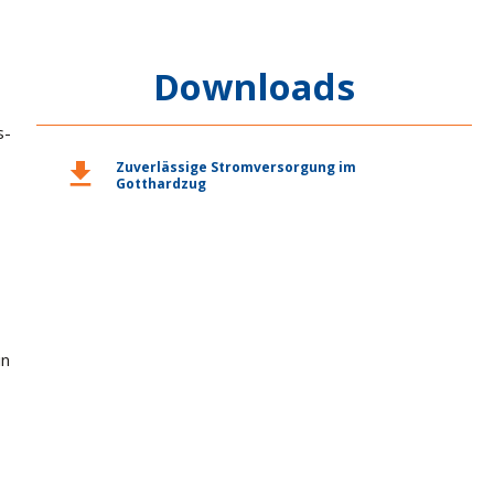
Downloads
s-
download
Zuverlässige Stromversorgung im
Gotthardzug
,
in