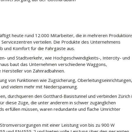
äftigt heute rund 12.000 Mitarbeiter, die in mehreren Produktion
0 Servicezentren verteilen. Die Produkte des Unternehmens
eb und Komfort für die Fahrgäste aus.
en- und Stadtverkehr, wie Hochgeschwindigkeits-, Intercity- und
inaus baut das Unternehmen verschiedene Waggons,
 Hersteller von Zahnradbahnen.
ng von Funktionen wie Zugsicherung, Oberleitungseinrichtungen
 und vielem mehr mit Niederspannung.
n, durchqueren den Gotthard-Basistunnel und verbinden Zürich 
 Für diese Züge, die unter anderem in schwer zugänglichen
ards erfüllen müssen, waren redundante und flache Umrichter
 Stromversorgungen mit einer Leistung von bis zu 900 W
0155 und EN4555-2 und bieten volle Leistung über den gesamten