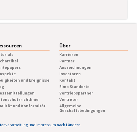
essourcen
Über
torials
Karrieren
chartikel
Partner
hitepapers
Auszeichnungen
ospekte
Investoren
uigkeiten und Ereignisse
Kontakt
og
Elma Standorte
essemitteilungen
Vertriebspartner
tenschutzrichtlinie
Vertreter
alität und Konformität
Allgemeine
Geschäftsbedingungen
atenverarbeitung und Impressum nach Ländern