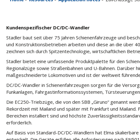
Kundenspezifischer DC/DC-Wandler
Stadler baut seit über 75 Jahren Schienenfahrzeuge und besch
und Konstruktionsbetrieben arbeiten und diese an die über 4
zeichnen sich durch Spitzentechnologie, wirtschaftlichen Betri
Stadler bietet eine umfassende Produktpalette für den Schien
Regionalzüge sowie Straßenbahnen und U-Bahnen. Darüber h
maßgeschneiderte Lokomotiven und ist der weltweit führende
DC/DC-Wandler in Schienenfahrzeugen sorgen für die Versorgu
Funkanlagen, Fahrgastinformationssystemen, Türsteuerungen
Die EC250-Triebzüge, die von den SBB „Giruno“ genannt werde
Rekordzeit mit Mailand und später mit Frankfurt und Mailand.
Bereichen installiert sind und höchste Zuverlässigkeitsstand
erforderlich.
Auf Basis von Standard-DC/DC-Wandlern hat Elma skalierbare
entwickelt. Die Geräte erfüllen alle Anforderungen nach EN5