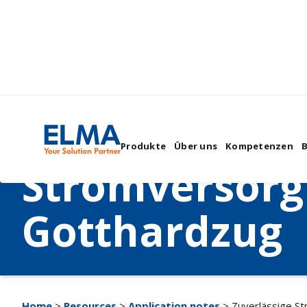
Zuverlässige
Produkte
Über uns
Kompetenzen
Stromversorg
Gotthardzug
Home
>
Resources
>
Application notes
> Zuverlässige S