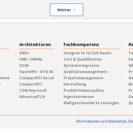
Weiter
Architekturen
Fachkompetenz
R
VNX+
Integrierte 19-Zoll-Racks
Tu
VME / VM64x
Test & Qualifikation
Fa
SOSA
Systemintegration
W
OpenVPX - VITA 65
Qualitätsmanagement
Pr
steme
CompactPCI Serial
Projektmanagement
Ne
n
CompactPCI
Herstellung
Bl
COM Express®
Produktlebenszyklus
Pr
AdvancedTCA
Ingenieurwesen
Da
Maßgeschneiderte Lösungen
Qu
Informationen zu Datenschutz, D