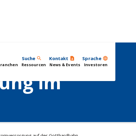
Suche
Kontakt
Sprache
search
contact_page
language
Branchen
Ressourcen
News & Events
Investoren
ung im
tromversorgung auf der Gotthardbahn