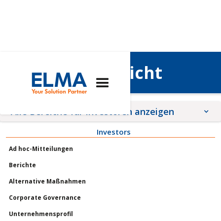
Halbjahresbericht
Alle Bereiche für Investoren anzeigen
Investors
Ad hoc-Mitteilungen
Ad hoc-Mitteilungen
Generalversammlung
Berichte
Unternehmensprofil
Alternative Maßnahmen
Corporate Governance
Corporate Governance
Aktien
Unternehmensprofil
Berichte