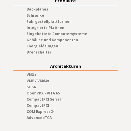
Produkte
Backplanes
Schränke
Fahrgestellplattformen
Integrierte Platinen
Eingebettete Computersysteme
Gehäuse und Komponenten
Energielösungen
Drehschalter
Architekturen
VNX+
VME / VM64x
SOSA
OpenVPX - VITA 65
CompactPCI Serial
CompactPCI
COM Express®
AdvancedTCA