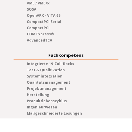
VME / VM64x
SOSA
OpenVPX - VITA 65
CompactPCI Serial
CompactPCI
COM Express®
AdvancedTCA
Fachkompetenz
Integrierte 19-Zoll-Racks
Test & Qualifikation
Systemintegration
Qualitätsmanagement
Projektmanagement
Herstellung
Produktlebenszyklus
Ingenieurwesen
Maßgeschneiderte Lösungen
Ressourcen