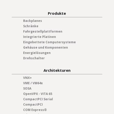
Produkte
Backplanes
Schränke
Fahrgestellplattformen
Integrierte Platinen
Eingebettete Computersysteme
Gehäuse und Komponenten
Energielösungen
Drehschalter
Architekturen
VNX+
VME / VM64x
SOSA
OpenVPX - VITA 65
CompactPCI Serial
CompactPCI
COM Express®