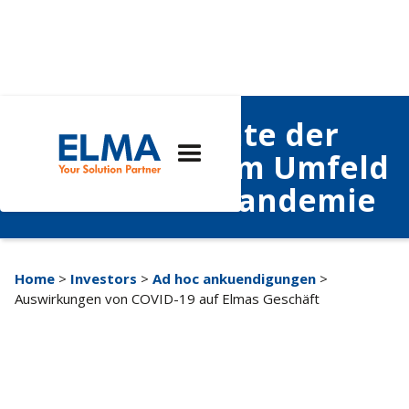
Business Update der
Elma Gruppe im Umfeld
der Covid-19-Pandemie
Home
>
Investors
>
Ad hoc ankuendigungen
>
Auswirkungen von COVID-19 auf Elmas Geschäft